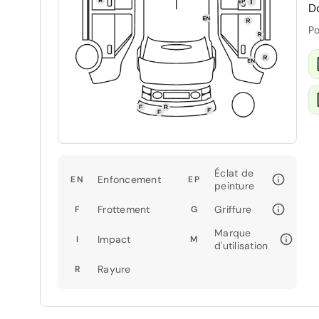
D
Po
Éclat de
Enfoncement
EN
EP
peinture
Frottement
Griffure
F
G
Marque
Impact
I
M
d'utilisation
Rayure
R