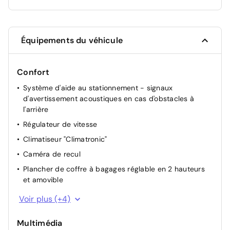
Équipements du véhicule
Confort
Système d'aide au stationnement - signaux
d'avertissement acoustiques en cas d'obstacles à
l'arrière
Régulateur de vitesse
Climatiseur "Climatronic"
Caméra de recul
Plancher de coffre à bagages réglable en 2 hauteurs
et amovible
Vitres AV électriques
Voir plus (+4)
Miroir de courtoisie dans le pare-soleil du passager
avant
Multimédia