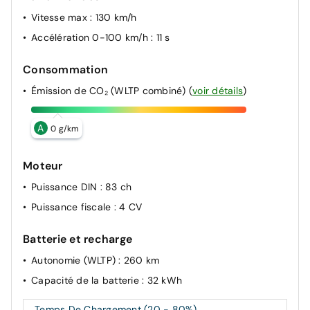
Vitesse max
: 130 km/h
Accélération 0-100 km/h
: 11 s
Consommation
Émission de CO₂ (WLTP combiné)
(
voir détails
)
A
0 g/km
Moteur
Puissance DIN
: 83 ch
Puissance fiscale
: 4 CV
Batterie et recharge
Autonomie (WLTP)
: 260 km
Capacité de la batterie
: 32 kWh
Temps De Chargement (20 - 80%)