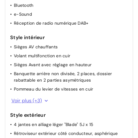
Câble de recharge pour prise domestique
Bluetooth
Câble de recharge rapide à domicile (22 kW) ou sur
e-Sound
borne publique (43 kW)
Réception de radio numérique DAB+
Style intérieur
Sièges AV chauffants
Volant multifonction en cuir
Sièges Avant avec réglage en hauteur
Banquette arrière non divisée, 2 places, dossier
rabattable en 2 parties asymétriques
Pommeau du levier de vitesses en cuir
Eclairage du coffre à bagages
Voir plus (+3)
Bandes centrales des sièges avant et arrière extérieurs
en tissu "Fusion"
Style extérieur
Pack Confort
4 jantes en alliage léger "Blade" 5J x 15
Rétroviseur extérieur côté conducteur, asphérique