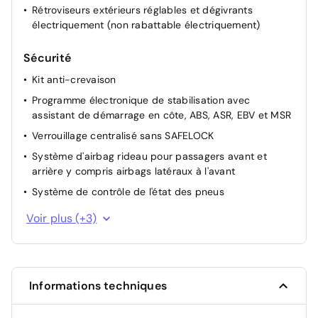
Rétroviseurs extérieurs réglables et dégivrants
électriquement (non rabattable électriquement)
Sécurité
Kit anti-crevaison
Programme électronique de stabilisation avec
assistant de démarrage en côte, ABS, ASR, EBV et MSR
Verrouillage centralisé sans SAFELOCK
Système d'airbag rideau pour passagers avant et
arrière y compris airbags latéraux à l'avant
Système de contrôle de l'état des pneus
Projecteurs principaux halogènes et clignotants sous
Voir plus (+3)
glace commune en verre clair, avec feux de jour à LED
Allumage automatique des projecteurs, avec feux de
jour, fonction Leaving Home et fonction manuelle
Coming Home
Informations techniques
Détecteur de pluie