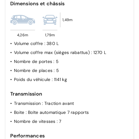
Dimensions et châssis
Allumage automatique des feux croisement, avec feux
de jour, fonction Leaving home et fonction manuelle
1,49m
Coming home
Détecteur de pluie
4,26m
1,79m
Réglage du site des phares
Volume coffre
: 380 L
Blocs de feux arrière à technologie LED
Volume coffre max (sièges rabattus)
: 1270 L
Feux arrière de brouillard
Nombre de portes
: 5
Projecteurs antibrouillard et feux de braquage
Nombre de places
: 5
Indicateur d'usure des plaquettes de frein
Poids du véhicule
: 1141 kg
Détection de fatigue
Frein de stationnement électronique y compris
Transmission
fonction Auto Hold
Transmission
: Traction avant
Système de détection des piétons
Boite
: Boîte automatique 7 rapports
Nombre de vitesses
: 7
Performances