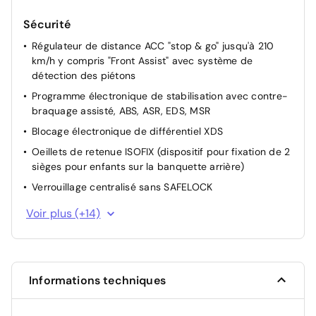
Sécurité
Régulateur de distance ACC "stop & go" jusqu'à 210
km/h y compris "Front Assist" avec système de
détection des piétons
Programme électronique de stabilisation avec contre-
braquage assisté, ABS, ASR, EDS, MSR
Blocage électronique de différentiel XDS
Oeillets de retenue ISOFIX (dispositif pour fixation de 2
sièges pour enfants sur la banquette arrière)
Verrouillage centralisé sans SAFELOCK
Système de surveillance périmétrique "Front Assist",
Voir plus (+14)
fonction freinage urgence City (pour régulateur
distance ACC automatique jusqu'à 210 km/h)
Antidémarrage électronique
Système de contrôle de l'état des pneus
Informations techniques
Projecteurs doubles halogènes et clignotants sous
glace commune en verre clair, avec feux de jour LED