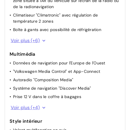
zone située à l'AR du véhicule sur l'écran de la radio ou
de la radionavigation
Climatiseur "Climatronic" avec régulation de
température 2 zones
Boîte à gants avec possibilité de réfrigération
Rétroviseur intérieur à réglage jour/nuit automatique
Voir plus (+6)
Vitres AV et AR électriques
Multimédia
Miroirs de courtoisie éclairés dans les pare-soleil
Données de navigation pour l'Europe de l'Ouest
Dispositif start/stop de mise en veille avec
récupération de l'énergie au freinage
"Volkswagen Media Control" et App-Connect
Appuis lombaires à l'avant
Autoradio "Composition Media"
Système de protection proactive des occupants en
Système de navigation "Discover Media"
combinaison avec "Front Assist"
Prise 12 V dans le coffre à bagages
8 haut-parleurs
Voir plus (+4)
Interface pour téléphone en combinaison avec Car-
Net ou système de navigation
Style intérieur
Car-Net "Guide & Inform"
Volant multifonction en cuir