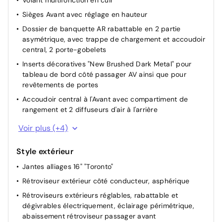
Interface USB également pour iPod/ iPhone, y compris
Sièges Avant avec réglage en hauteur
prise multimédia AUX-IN
Dossier de banquette AR rabattable en 2 partie
asymétrique, avec trappe de chargement et accoudoir
central, 2 porte-gobelets
Inserts décoratives "New Brushed Dark Metal" pour
tableau de bord côté passager AV ainsi que pour
revêtements de portes
Accoudoir central à l'Avant avec compartiment de
rangement et 2 diffuseurs d'air à l'arrière
Pommeau du levier de vitesses en cuir
Voir plus (+4)
Sièges confort à l'Avant
Style extérieur
Tiroir sous le siège du passager Avant
Jantes alliages 16" "Toronto"
Combiné d'instruments avec tachymètre électronique,
totalisateur kilométrique et totalisateur partiel,
Rétroviseur extérieur côté conducteur, asphérique
compte-tours
Rétroviseurs extérieurs réglables, rabattable et
dégivrables électriquement, éclairage périmétrique,
abaissement rétroviseur passager avant