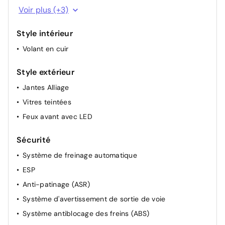
Android Auto
Démarrage sans clé
Voir plus (+3)
Prise USB-C
Style intérieur
Autoradio
Volant en cuir
Style extérieur
Jantes Alliage
Vitres teintées
Feux avant avec LED
Sécurité
Système de freinage automatique
ESP
Anti-patinage (ASR)
Système d'avertissement de sortie de voie
Système antiblocage des freins (ABS)