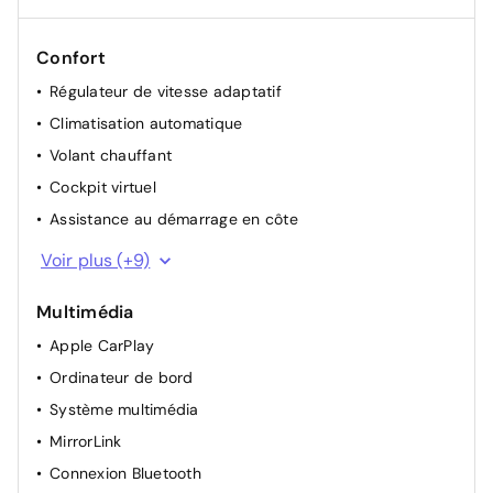
Confort
Régulateur de vitesse adaptatif
Climatisation automatique
Volant chauffant
Cockpit virtuel
Assistance au démarrage en côte
Sièges avant chauffants
Voir plus (+9)
Capteur de pluie
Multimédia
Verrouillage centralisé
Apple CarPlay
Vitre Électrique
Ordinateur de bord
Système Start-Stop
Système multimédia
Caméra de recul
MirrorLink
Capteur de stationnement avant et arrière
Connexion Bluetooth
Volant multifonctions