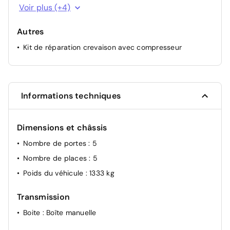
Frein de stationnement électrique
Voir plus (+4)
Contrôle de la pression des pneus
Autres
Airbag
Kit de réparation crevaison avec compresseur
Isofix
Informations techniques
Dimensions et châssis
Nombre de portes
: 5
Nombre de places
: 5
Poids du véhicule
: 1333 kg
Transmission
Boite
: Boîte manuelle