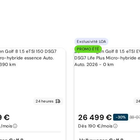
Exclusivité LOA
PROMO ÉTÉ
24 heures
24
9 €
26 499 €
38 0
-30%
€/mois
Dès 190 €/mois