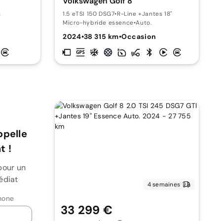
Volkswagen Golf 8
s
1.5 eTSI 150 DSG7
•
R-Line +Jantes 18"
Micro-hybride essence
•
Auto.
2024
•
38 315 km
•
Occasion
ppelle
 !
pour un
édiat
4 semaines
hone
33 299 €