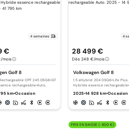
4 semaines
4 s
9 €
28 499 €
€/mois
Dès 248 €/mois
en Golf 8
Volkswagen Golf 8
d Rechargeable OPF 245 DSG6
•
GTE +Pack "Black Style"
1.5 eHybrid 204 DSG6
•
Life Plus
ssence rechargeable
•
Auto.
Hybride essence rechargeable
795 km
•
Occasion
2025
•
14 928 km
•
Occasion
PRIX EN BAISSE (-800 €)