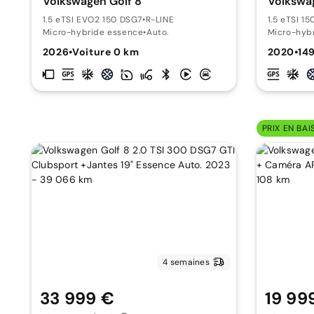
Volkswagen Golf 8
Volkswag
1.5 eTSI EVO2 150 DSG7
•
R-LINE
1.5 eTSI 1
Micro-hybride essence
•
Auto.
Micro-hyb
2026
•
Voiture 0 km
2020
•
14
PRIX EN BAI
4 semaines
33 999 €
19 99