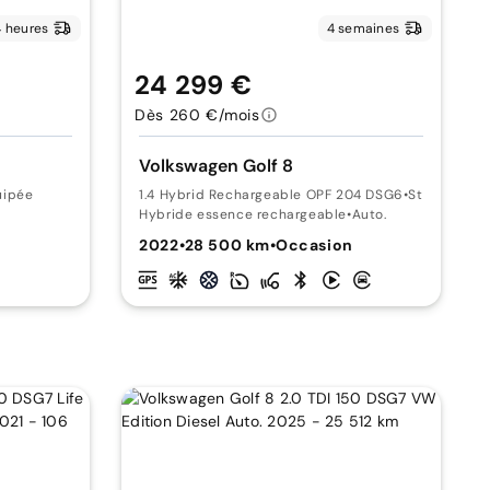
 heures
4 semaines
24 299 €
Dès 260 €/mois
Volkswagen Golf 8
uipée
1.4 Hybrid Rechargeable OPF 204 DSG6
•
Style suréq
Hybride essence rechargeable
•
Auto.
n
2022
•
28 500 km
•
Occasion