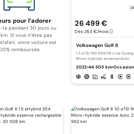
24
ours pour l’adorer
26 499 €
-la pendant 30 jours ou
Dès 263 €/mois
 km. Si vous n’êtes pas
isfait, votre voiture est
Volkswagen Golf 8
00% remboursée.
1.5 eTSI 150 DSG7
•
R-Line Suréq
Micro-hybride essence
•
Auto.
2022
•
44 505 km
•
Occasio