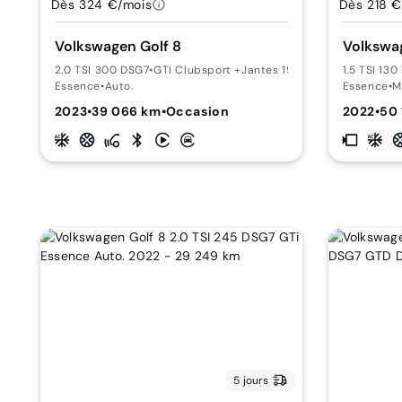
Dès 324 €/mois
Dès 218 €
Volkswagen Golf 8
Volkswag
2.0 TSI 300 DSG7
•
GTI Clubsport +Jantes 19"
1.5 TSI 13
Essence
•
Auto.
Essence
•
M
2023
•
39 066 km
•
Occasion
2022
•
50
5 jours