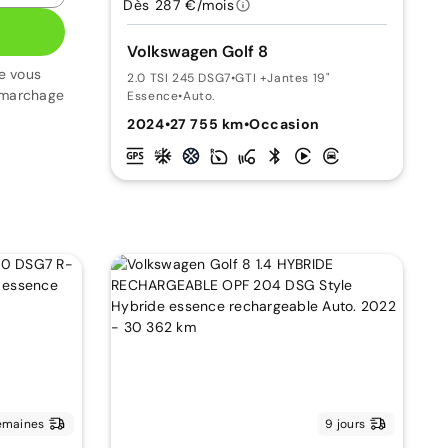
Dès 287 €/mois
Volkswagen Golf 8
e vous
2.0 TSI 245 DSG7
•
GTI +Jantes 19"
émarchage
Essence
•
Auto.
2024
•
27 755 km
•
Occasion
emaines
9 jours