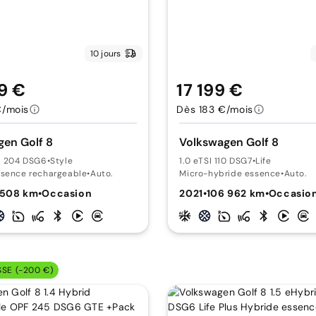
10 jours
9 €
17 199 €
€/mois
Dès 183 €/mois
en Golf 8
Volkswagen Golf 8
id 204 DSG6
•
Style
1.0 eTSI 110 DSG7
•
Life
ssence rechargeable
•
Auto.
Micro-hybride essence
•
Auto.
 508 km
•
Occasion
2021
•
106 962 km
•
Occasio
SSE (-200 €)