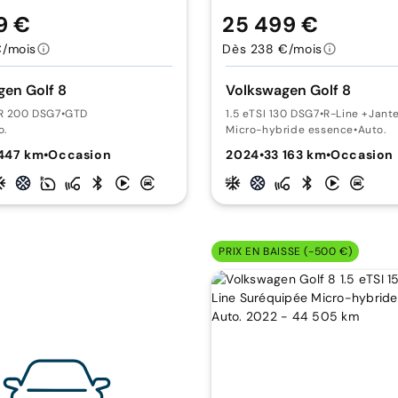
9 €
25 499 €
€/mois
Dès 238 €/mois
en Golf 8
Volkswagen Golf 8
CR 200 DSG7
•
GTD
1.5 eTSI 130 DSG7
•
R-Line +Jante
o.
Micro-hybride essence
•
Auto.
447 km
•
Occasion
2024
•
33 163 km
•
Occasion
PRIX EN BAISSE (-500 €)