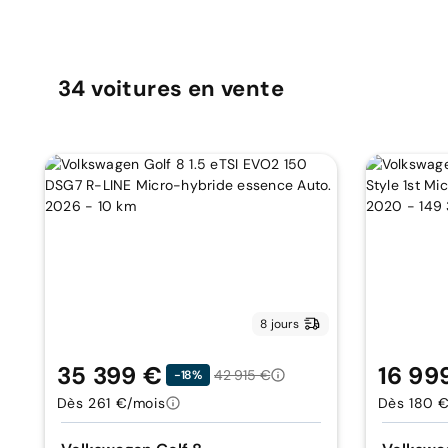
34
voitures
en vente
8 jours
35 399 €
16 99
42 915 €
-18%
Dès 261 €/mois
Dès 180 