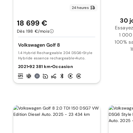
24 heures
30 j
18 699 €
Essayez
Dès 198 €/mois
1 000
100% sat
Volkswagen Golf 8
1
1.4 Hybrid Rechargeable 204 DSG6
•
Style
Hybride essence rechargeable
•
Auto.
2021
•
92 381 km
•
Occasion