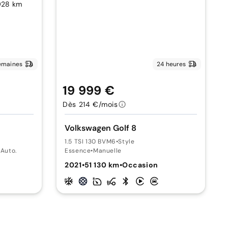
emaines
24 heures
19 999 €
Dès 214 €/mois
Volkswagen Golf 8
1.5 TSI 130 BVM6
•
Style
•
Auto.
Essence
•
Manuelle
2021
•
51 130 km
•
Occasion