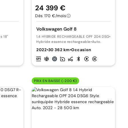
24 399 €
Dès 170 €/mois
Volkswagen Golf 8
s 18"
1.4 HYBRIDE RECHARGEABLE OPF 204 DSG
•
Style
Hybride essence rechargeable
•
Auto.
2022
•
30 362 km
•
Occasion
PRIX EN BAISSE (-200 €)