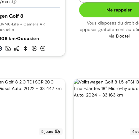
/mois
Me rappeler
en Golf 8
Vous disposez du droit d
0 BVM6
•
Life + Caméra AR
opposer gratuitement au d
anuelle
via
Bloctel
 108 km
•
Occasion
5 jours
4 s