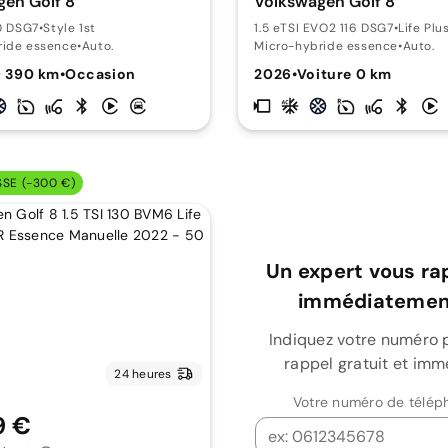
en Golf 8
Volkswagen Golf 8
50 DSG7
•
Style 1st
1.5 eTSI EVO2 116 DSG7
•
Life Plu
ride essence
•
Auto.
Micro-hybride essence
•
Auto.
9 390 km
•
Occasion
2026
•
Voiture 0 km
SSE (-300 €)
Un expert vous ra
immédiatement
Indiquez votre numéro 
rappel gratuit et imm
24 heures
Votre numéro de télép
9 €