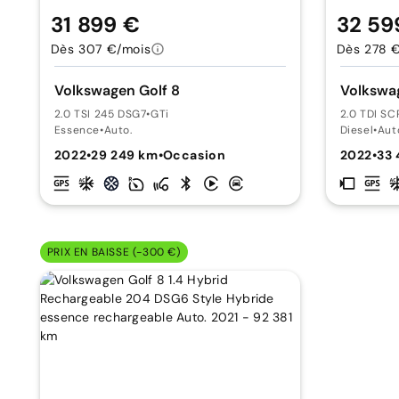
31 899 €
32 59
Dès 307 €/mois
Dès 278 
Volkswagen Golf 8
Volkswag
2.0 TSI 245 DSG7
•
GTi
2.0 TDI S
Essence
•
Auto.
Diesel
•
Aut
2022
•
29 249 km
•
Occasion
2022
•
33 
PRIX EN BAISSE (-300 €)