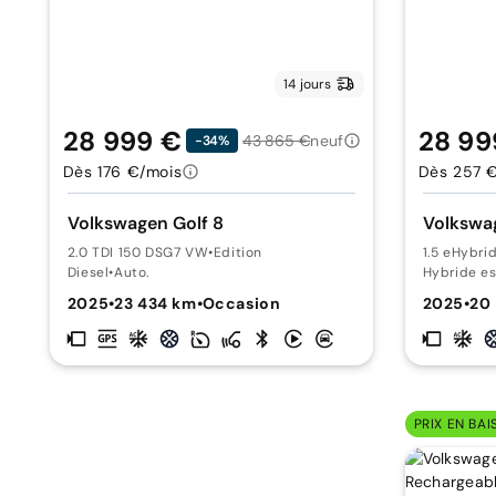
14 jours
28 999 €
28 99
43 865 €
neuf
-34%
Dès 176 €/mois
Dès 257 
Volkswagen Golf 8
Volkswag
2.0 TDI 150 DSG7 VW
•
Edition
1.5 eHybr
Diesel
•
Auto.
Hybride e
2025
•
23 434 km
•
Occasion
2025
•
20
PRIX EN BAI