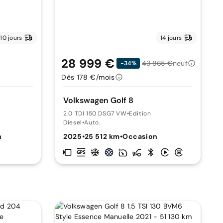
10 jours
14 jours
28 999 €
43 865 €
neuf
-34%
Dès 178 €/mois
Volkswagen Golf 8
2.0 TDI 150 DSG7 VW
•
Edition
Diesel
•
Auto.
n
2025
•
25 512 km
•
Occasion