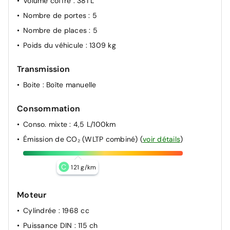
Volume coffre
: 381 L
Nombre de portes
: 5
Nombre de places
: 5
Poids du véhicule
: 1309 kg
Transmission
Boite
: Boîte manuelle
Consommation
Conso. mixte
: 4,5 L/100km
Émission de CO₂ (WLTP combiné)
(
voir détails
)
C
121 g/km
Moteur
Cylindrée
: 1968 cc
Puissance DIN
: 115 ch