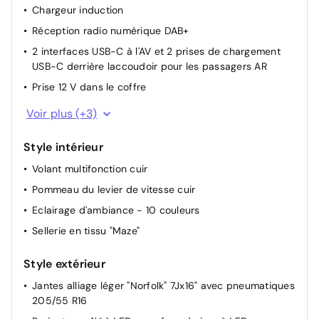
Media"
limiteur de vitesse
Chargeur induction
Système Start/Stop avec récupération d'énergie au
Réception radio numérique DAB+
freinage
2 interfaces USB-C à l'AV et 2 prises de chargement
Rétroviseurs extérieurs à réglage et dégivrage
USB-C derrière laccoudoir pour les passagers AR
électriques
Prise 12 V dans le coffre
Appuis lombaires réglables à l'AV
Rangement et prise 12 V à l'AV
Voir plus (+3)
Miroirs de courtoisie éclairés dans les pare-soleils
Interface téléphone Bluetooth
Style intérieur
Digital Cockpit Pro : combiné d'instruments digital avec
écran digital haute résolution de 10,25"
Volant multifonction cuir
Pommeau du levier de vitesse cuir
Eclairage d'ambiance - 10 couleurs
Sellerie en tissu "Maze"
Style extérieur
Jantes alliage léger "Norfolk" 7Jx16" avec pneumatiques
205/55 R16