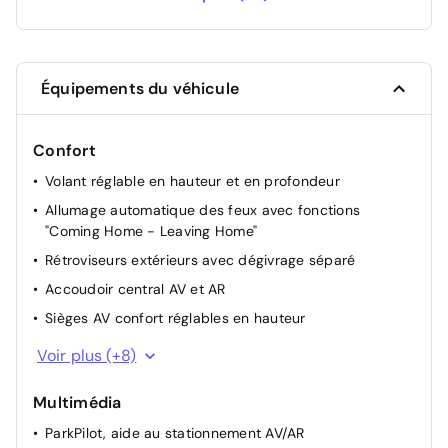
dépannage et de remorquage du réseau de
--
la marque
Sans capteur de pluie avec essuie-glace
-200 €
Équipements du véhicule
automatique
Sans climatiseur "Air Care Climatronic" 3 zones
Confort
et filtre anti-allergène et éléments de
-200 €
Volant réglable en hauteur et en profondeur
commandes à l'AR
Allumage automatique des feux avec fonctions
Sans rétroviseur intérieur à réglage jour/nuit
"Coming Home - Leaving Home"
-150 €
automatique
Rétroviseurs extérieurs avec dégivrage séparé
Accoudoir central AV et AR
Sans rétroviseurs extérieurs rabattables
-200 €
électriquement
Sièges AV confort réglables en hauteur
Vitres AV/AR électriques
Voir plus (+8)
Sans side Assist (assistance changement de
-250 €
Keyless GO : démarrage sans clé
voie et de sortie de stationnement)
Multimédia
Banquette AR rabattable 2/3-1/3 avec trappe à skis
Système Navigation & Infotainment "Discover
ParkPilot, aide au stationnement AV/AR
Régulateur de vitesse adaptatif et prédictif ACC avec
570 €