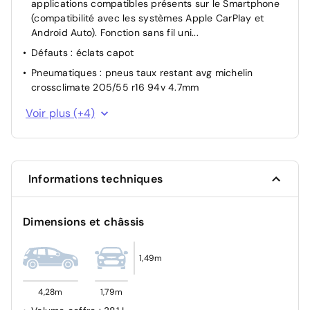
applications compatibles présents sur le Smartphone
l'apparition d'un message visuel et sonore
(compatibilité avec les systèmes Apple CarPlay et
Android Auto). Fonction sans fil uni...
Frein de stationnement électromécanique avec
fonction d'immobilisation en pente "Auto Hold" et
Défauts : éclats capot
assistant de démarrage en côte
Pneumatiques : pneus taux restant avg michelin
crossclimate 205/55 r16 94v 4.7mm
Pneumatiques : pneus taux restant ard michelin
Voir plus (+4)
crossclimate 205/55 r16 94v 6mm
Défauts : pare choc avant rayures
Pneumatiques : pneus taux restant avd michelin
crossclimate 205/55 r16 94v 3.3mm
Informations techniques
Défauts : legeres griffures volant
Dimensions et châssis
1,49m
4,28m
1,79m