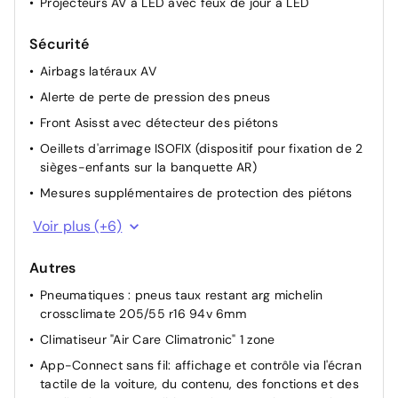
Projecteurs AV à LED avec feux de jour à LED
Sécurité
Airbags latéraux AV
Alerte de perte de pression des pneus
Front Asisst avec détecteur des piétons
Oeillets d'arrimage ISOFIX (dispositif pour fixation de 2
sièges-enfants sur la banquette AR)
Mesures supplémentaires de protection des piétons
Airbags frontaux AV conducteur et passager (Airbag
Voir plus (+6)
passager désactivable)
Lane Assist: Assistant de maintien dans la voie
Autres
Kit de dépannage : compresseur 12 V et produit
Pneumatiques : pneus taux restant arg michelin
d'étanchéité de pneu
crossclimate 205/55 r16 94v 6mm
Feux AR à LED
Climatiseur "Air Care Climatronic" 1 zone
Fatigue Detection : système de détection de fatigue
App-Connect sans fil: affichage et contrôle via l'écran
du conducteur qui analyse le comportement du
tactile de la voiture, du contenu, des fonctions et des
conducteur et recommande un temps de repos par