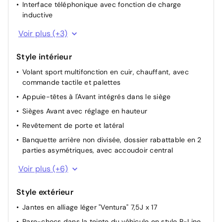
Interface téléphonique avec fonction de charge
Accoudoir central à l'Avant réglable en hauteur et en
inductive
profondeur
e-Sound
Dispositif start/stop de mise en veille avec
Voir plus (+3)
récupération de l'énergie au freinage
Réception de radio numérique DAB+
Appuis lombaires à l'avant
Style intérieur
Radio "ready 2 discover" y compris "streaming &
internet"
Frein de stationnement électronique y compris
Volant sport multifonction en cuir, chauffant, avec
fonction Auto Hold
commande tactile et palettes
Appuie-têtes à l'Avant intégrés dans le siège
Sièges Avant avec réglage en hauteur
Revêtement de porte et latéral
Banquette arrière non divisée, dossier rabattable en 2
parties asymétriques, avec accoudoir central
Inserts décoratifs "Carbon Grey" pour le tableau de
Voir plus (+6)
bord et les revêtements de portes à l'avant
Éclairage de plancher à LED à l'avant, possibilité de
Style extérieur
sélectionner la couleur d'éclairage
Jantes en alliage léger "Ventura" 7,5J x 17
Bandes centrales des sièges AV et AR extérieurs en
Pare-chocs dans la teinte du véhicule en style R-Line