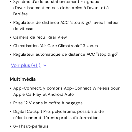
Système d'aide au stationnement - signaux
d'avertissement en cas d'obstacles à l'avant et à
l'arrière
Régulateur de distance ACC "stop & go", avec limiteur
de vitesse
Caméra de recul Rear View
Climatisation "Air Care Climatronic" 3 zones
Régulateur automatique de distance ACC "stop & go"
Pack Hiver : Buses de lave-glace AV chauffantes,
Voir plus (+11)
Sièges AV chauffants
Sièges AV chauffants
Multimédia
Sélection du profil de conduite
App-Connect, y compris App-Connect Wireless pour
Apple CarPlay et Android Auto
Déverrouillage hayon/capot arrière de l'extérieur
Prise 12 V dans le coffre à bagages
Système de fermeture et de démarrage sans clé
Keyless Access, sans SAFELOCK
Digital Cockpit Pro, polychrome, possibilité de
sélectionner différents profils d'information
Rétroviseur intérieur à réglage jour/nuit automatique
6+1 haut-parleurs
Miroirs de courtoisie éclairés dans les pare-soleil