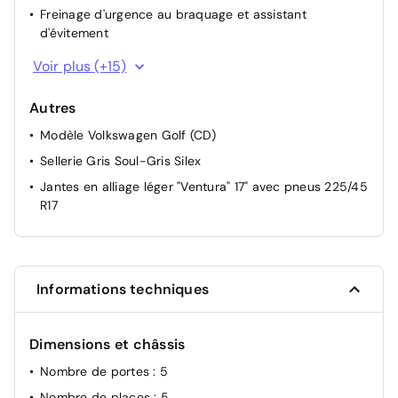
Freinage d'urgence au braquage et assistant
d'évitement
Airbags rideaux à l'AV et à l'AR, airbags latéraux à l'AV,
Voir plus (+15)
airbag central
Assistant de maintien de voie "Lane Assist"
Autres
Limitation électronique de vitesse maximale
Modèle Volkswagen Golf (CD)
Assistant de changement de voie Side Assist, assist.
Sellerie Gris Soul-Gris Silex
sortie de stationnement et alerte de sortie du véhicule
Jantes en alliage léger "Ventura" 17" avec pneus 225/45
Antidémarrage électronique
R17
Système de contrôle de l'état des pneus
Assistant de freinage d'urgence "Front Assist" avec
système de détection des piétons et cyclistes
Informations techniques
Détecteur de pluie
Réglage dynamique du site des projecteurs
Dimensions et châssis
Feux de braquage et éclairage tous temps
Nombre de portes
: 5
Allumage automatique feux croisement, avec feux de
jour LED et éclairage d'entrée et de sortie
Nombre de places
: 5