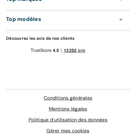
Valable dans le réseau constructeur (Europe)
GRAVAGE + TAPIS
Top modèles
168 €
Découvrez également nos contrats d'entretien
tout compris de 36 à 60 mois :
Gravage des vitres
Découvrez les avis de nos clients
4 sur-tapis sur mesure
Entretien de votre véhicule
Extension de garantie pièces et main d'œuvre
valable dans le réseau constructeur (Europe)
Assistance 0km, 24h/24 et 7j/7 (dépannage,
remorquage et véhicule de prêt)
En savoir plus
Conditions générales
Mentions légales
Politique d'utilisation des données
Gérer mes cookies