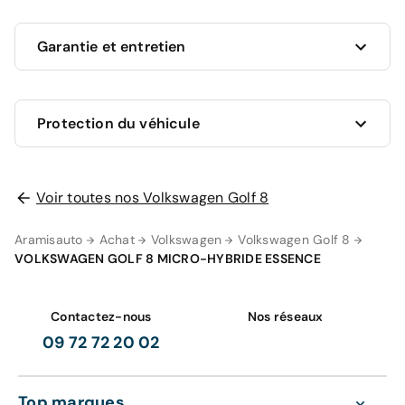
Garantie et entretien
Ce véhicule est sous garantie commerciale de 12
Protection du véhicule
mois à compter de la date de livraison.
La garantie de votre véhicule peut être prolongée
jusqu'a 5 ans. Rapprochez-vous de votre conseiller
en
Voir toutes nos Volkswagen Golf 8
AUCUNE PROTECTION
agence
ou appelez-nous au
09 72 72 20 02
pour plus
0 €
d'informations.
Aramisauto
Achat
Volkswagen
Volkswagen Golf 8
VOLKSWAGEN GOLF 8 MICRO-HYBRIDE ESSENCE
Votre garantie 12 mois comprend
GRAVAGE SEUL
98 €
Contactez-nous
Nos réseaux
Zéro frais d'entretien pendant 12 mois ou 15
000 km sur les pièces d'usures et les
09 72 72 20 02
consommables (
voir détails
).
Gravage des vitres
La prise en charge des pièces et mains
Top marques
d'oeuvre (
voir détails
).