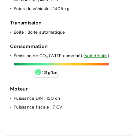
Détection de fatigue
Poids du véhicule
: 1405 kg
Assistant de maintien de voie
Transmission
Pack Éclairage et Visibilité
Boite
: Boîte automatique
Mesures de protection des piétons étendues
Consommation
Émission de CO₂ (WLTP combiné)
(
voir détails
)
C
131 g/km
Moteur
Puissance DIN
: 150 ch
Puissance fiscale
: 7 CV