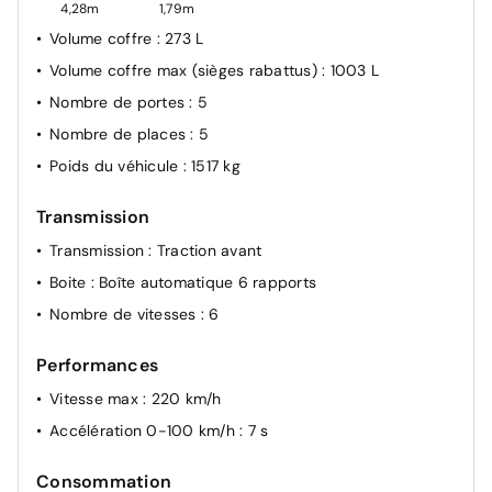
Antidémarrage électronique
4,28m
1,79m
Contrôle de la pression de pneu
Volume coffre
: 273 L
Front Assist avec avertissement et freinage pour
Volume coffre max (sièges rabattus)
: 1003 L
véhicules, piétons et cyclistes
Nombre de portes
: 5
Fonctionnement intermittent des essuie-glace, avec
Nombre de places
: 5
détecteur de lumière/pluie
Poids du véhicule
: 1517 kg
Réglage du site des phares, automatique, dynamique
(régulation pendant la marche)
Transmission
Feu arrière à LED
Transmission
: Traction avant
Feux de jour avec allumage automatique des
Boite
: Boîte automatique 6 rapports
projecteurs et fonctions Coming Home et Leaving
Home automatiques
Nombre de vitesses
: 6
Détection de fatigue
Performances
E-call service: Appel d'urgence manuel ou
automatique
Vitesse max
: 220 km/h
Assistant de conduite Travel Assist et pilotage semi-
Accélération 0-100 km/h
: 7 s
auto. du véhicule en cas d'urgence médicale
Emergency Assist
Consommation