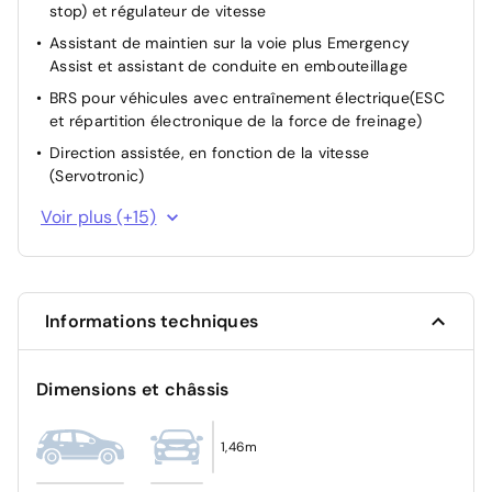
stop) et régulateur de vitesse
Assistant de maintien sur la voie plus Emergency
Assist et assistant de conduite en embouteillage
BRS pour véhicules avec entraînement électrique(ESC
et répartition électronique de la force de freinage)
Direction assistée, en fonction de la vitesse
(Servotronic)
Blocage de différentiel ( XDS ) aide dynamique à la
Voir plus (+15)
traction
Oeillets d’arrimage ISOFIX (dispositif pour fixation de 2
sièges enfants sur les places extérieures de la
banquette AR et 1 siège enfant sur le siège passager
Informations techniques
AV)
Rétroviseur intérieur de sécurité réglage jour/nuit
automatique
Dimensions et châssis
Airbag côté conducteur et côté passager avant, sans
sac gonflable de genoux, avec désactivation côté
1,46m
passager avant