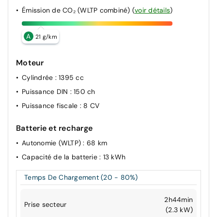
Pack Lumière et visibilité y compris régulation des feux
Émission de CO₂ (WLTP combiné)
(
voir détails
)
de route Light Assist
A
21 g/km
Moteur
Cylindrée
: 1395 cc
Puissance DIN
: 150 ch
Puissance fiscale
: 8 CV
Batterie et recharge
Autonomie (WLTP)
: 68 km
Capacité de la batterie
: 13 kWh
Temps De Chargement (20 - 80%)
2h44min
Prise secteur
(2.3 kW)