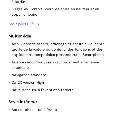
à l'arrière
Sièges AV Confort Sport réglables en hauteur et en
appui lombaire
Sélection de profil de conduite et amortissement
Voir plus (+7)
conventionnel
Déverrouillage hayon/capot arrière de l'extérieur
Multimédia
Verrouillage central "Keyless-Go" sans dispositif de
App-Connect sans fil, affichage et contrôle via l'écran
sécurité "Safe"
tactile de la voiture du contenu, des fonctions et des
applications compatibles présents sur le Smartphone
Appuie-tête à l'avant
Téléphonie confort, sans raccordement à l'antenne
Rétroviseur extérieur avec fonction mémoire,
extérieure
rabattable/réglable électriquement dégivrage séparé
Navigation standard
Dispositif de limitation de vitesse
Car2X version High
Système "Start-Stop" avec dispositif de récupération
de l'énergie au freinage
Haut-parleurs, à l'avant et à l'arrière
Style intérieur
Accoudoir central à l'Avant