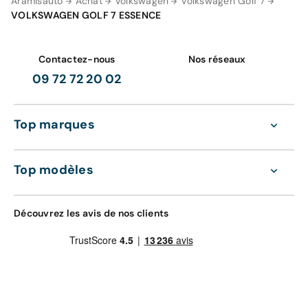
Aramisauto
Achat
Volkswagen
Volkswagen Golf 7
VOLKSWAGEN GOLF 7 ESSENCE
Votre garantie 12 mois comprend
GRAVAGE SEUL
98 €
Contactez-nous
Nos réseaux
Zéro frais d'entretien pendant 12 mois ou 15
000 km sur les pièces d'usures et les
09 72 72 20 02
consommables (
voir détails
).
Gravage des vitres
La prise en charge des pièces et mains
Top marques
d'oeuvre (
voir détails
).
Valable dans le réseau constructeur (Europe)
GRAVAGE + TAPIS
Top modèles
168 €
Découvrez également nos contrats d'entretien
tout compris de 36 à 60 mois :
Gravage des vitres
Découvrez les avis de nos clients
4 sur-tapis sur mesure
Entretien de votre véhicule
Extension de garantie pièces et main d'œuvre
valable dans le réseau constructeur (Europe)
Assistance 0km, 24h/24 et 7j/7 (dépannage,
remorquage et véhicule de prêt)