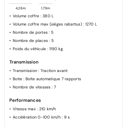
de jour, fonction Leaving home et fonction manuelle
4,26m
1,79m
Coming home
Volume coffre
: 380 L
Détecteur de pluie
Volume coffre max (sièges rabattus)
: 1270 L
Réglage du site des phares
Nombre de portes
: 5
Blocs de feux arrière à technologie LED
Nombre de places
: 5
Feux arrière de brouillard
Poids du véhicule
: 1190 kg
Projecteurs antibrouillard et feux de braquage
Indicateur d'usure des plaquettes de frein
Transmission
Détection de fatigue
Transmission
: Traction avant
Frein de stationnement électronique y compris
Boite
: Boîte automatique 7 rapports
fonction Auto Hold
Nombre de vitesses
: 7
Système de détection des piétons
Performances
Vitesse max
: 210 km/h
Accélération 0-100 km/h
: 9 s