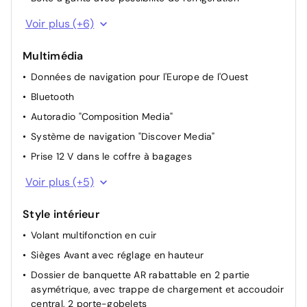
Rétroviseur intérieur à réglage jour/nuit automatique
Voir plus (+6)
Vitres AV et AR électriques
Multimédia
Miroirs de courtoisie éclairés dans les pare-soleil
Données de navigation pour l'Europe de l'Ouest
Système de redémarrage après arrêt et roue libre Eco
Bluetooth
Appuis lombaires à l'avant
Autoradio "Composition Media"
Lave-projecteurs
Système de navigation "Discover Media"
Prise 12 V dans le coffre à bagages
8 haut-parleurs
Voir plus (+5)
App-Connect et "Volkswagen Media Control"
Style intérieur
Car-Net "Guide & Inform"
Volant multifonction en cuir
Réception de radio numérique DAB+
Sièges Avant avec réglage en hauteur
Interface USB également pour iPod/ iPhone, y compris
prise multimédia AUX-IN
Dossier de banquette AR rabattable en 2 partie
asymétrique, avec trappe de chargement et accoudoir
central, 2 porte-gobelets