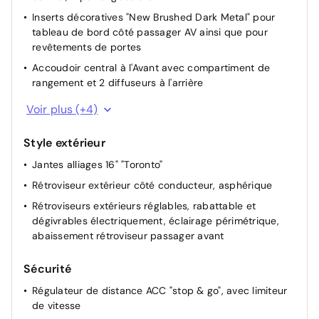
Inserts décoratives "New Brushed Dark Metal" pour
tableau de bord côté passager AV ainsi que pour
revêtements de portes
Accoudoir central à l'Avant avec compartiment de
rangement et 2 diffuseurs à l'arrière
Ciel de pavillon Gris Perle
Voir plus (+4)
Pommeau du levier de vitesses en cuir
Style extérieur
Sièges confort à l'Avant
Jantes alliages 16" "Toronto"
Combiné d'instruments avec tachymètre électronique,
totalisateur kilométrique et totalisateur partiel,
Rétroviseur extérieur côté conducteur, asphérique
compte-tours
Rétroviseurs extérieurs réglables, rabattable et
dégivrables électriquement, éclairage périmétrique,
abaissement rétroviseur passager avant
Sécurité
Régulateur de distance ACC "stop & go", avec limiteur
de vitesse