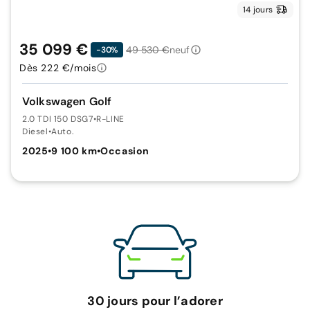
14 jours
35 099 €
49 530 €
neuf
-30%
Dès 222 €/mois
Volkswagen Golf
2.0 TDI 150 DSG7
•
R-LINE
Diesel
•
Auto.
2025
•
9 100 km
•
Occasion
30 jours pour l’adorer