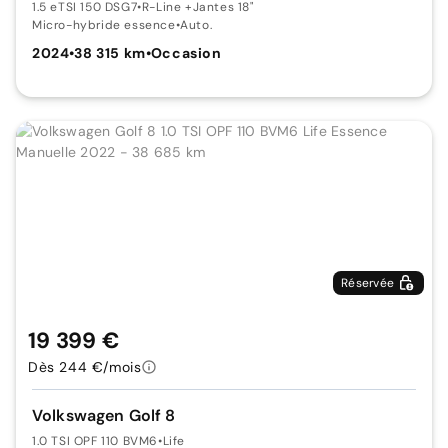
1.5 eTSI 150 DSG7
•
R-Line +Jantes 18"
Micro-hybride essence
•
Auto.
2024
•
38 315 km
•
Occasion
Réservée
19 399 €
Dès 244 €/mois
Volkswagen Golf 8
1.0 TSI OPF 110 BVM6
•
Life