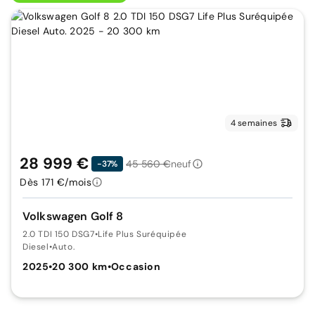
4 semaines
28 999 €
45 560 €
neuf
-37%
Dès 171 €/mois
Volkswagen Golf 8
2.0 TDI 150 DSG7
•
Life Plus Suréquipée
Diesel
•
Auto.
2025
•
20 300 km
•
Occasion