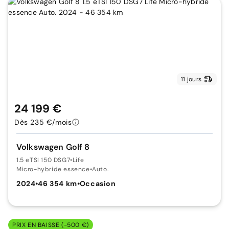
11 jours
24 199 €
Dès 235 €/mois
Volkswagen Golf 8
1.5 eTSI 150 DSG7
•
Life
Micro-hybride essence
•
Auto.
2024
•
46 354 km
•
Occasion
PRIX EN BAISSE (-500 €)