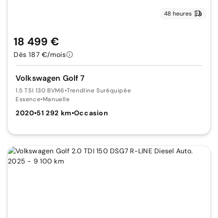
48 heures
18 499 €
Dès 187 €/mois
Volkswagen Golf 7
1.5 TSI 130 BVM6
•
Trendline Suréquipée
Essence
•
Manuelle
2020
•
51 292 km
•
Occasion