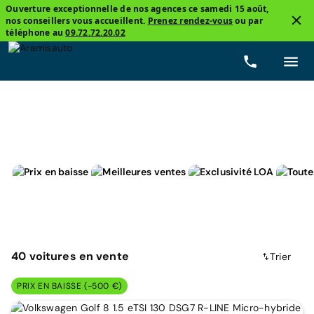
Ouverture exceptionnelle de nos agences ce samedi 15 août,
nos conseillers vous accueillent.
Prenez rendez-vous
ou par
2
téléphone au
09.72.72.20.02
Volkswagen, Golf
Prix
Carburants
Boîtes de vites
40
voitures
en vente
Trier
PRIX EN BAISSE (-500 €)