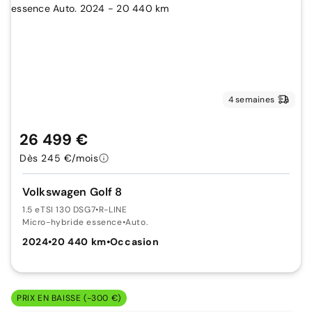
4 semaines
26 499 €
Dès 245 €/mois
Volkswagen Golf 8
1.5 eTSI 130 DSG7
•
R-LINE
Micro-hybride essence
•
Auto.
2024
•
20 440 km
•
Occasion
PRIX EN BAISSE (-300 €)