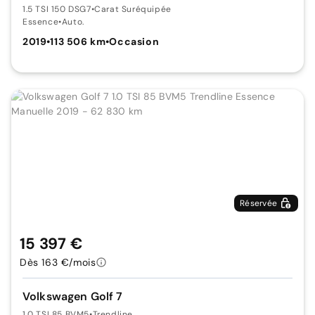
1.5 TSI 150 DSG7
•
Carat Suréquipée
Essence
•
Auto.
2019
•
113 506 km
•
Occasion
Réservée
15 397 €
Dès 163 €/mois
Volkswagen Golf 7
1.0 TSI 85 BVM5
•
Trendline