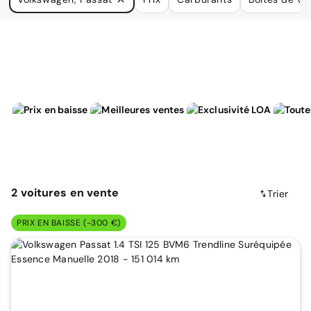
à vos besoins.
2
voitures
en vente
Trier
PRIX EN BAISSE (-300 €)