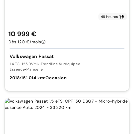
48 heures
10 999 €
Dès 120 €/mois
Volkswagen Passat
1.4 TSI 125 BVM6
•
Trendline Suréquipée
Essence
•
Manuelle
2018
•
151 014 km
•
Occasion