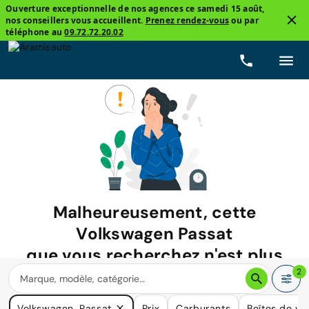
Ouverture exceptionnelle de nos agences ce samedi 15 août,
nos conseillers vous accueillent.
Prenez rendez-vous
ou par
téléphone au
09.72.72.20.02
Malheureusement, cette
Volkswagen Passat
que vous recherchez n'est plus
disponible.
2
Nous avons de nombreuses voitures qui pourraient répondre
Volkswagen, Passat
Prix
Carburants
Boîtes de vi