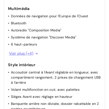
Rétroviseur intérieur à réglage jour/nuit automatique
Multimédia
Vitres AV et AR électriques
Données de navigation pour l'Europe de l'Ouest
Miroirs de courtoisie éclairés dans les pare-soleil
Bluetooth
Dispositif start/stop de mise en veille avec
récupération de l'énergie au freinage
Autoradio "Composition Media"
Système de navigation "Discover Media"
6 haut-parleurs
App-Connect et "Volkswagen Media Control"
Voir plus (+4)
Système Navigation & Infotainment 'Discover Media'
Style intérieur
2 interfaces USB, également pour iPod/iPhone
Accoudoir central à l'Avant réglable en longueur, avec
VW Connect
compartiment rangement, 2 prises de chargement USB
à l'arrière
Volant multifonction en cuir, avec palettes
Sièges Avant avec réglage en hauteur
Banquette arrière non divisée, dossier rabattable en 2
parties asymétriques