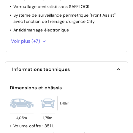
Verrouillage centralisé sans SAFELOCK
Système de surveillance périmétrique "Front Assist"
avec fonction de freinage d'urgence City
Antidémarrage électronique
Système de contrôle de l'état des pneus
Voir plus (+7)
Allumage automatique des feux de croisement, avec
feux de jour LED, fonction leaving home et fonction
manuelle Coming home
Détecteur de pluie
Informations techniques
Réglage du site des phares
Détection de fatigue
Dimensions et châssis
Assistant au démarrage en côte
Système de détection des piétons
1,46m
4,05m
1,75m
Volume coffre
: 351 L