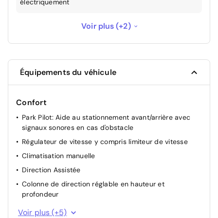
électriquement
Roue de secours
120 €
Voir plus (+2)
Système Navigation & Infotainment "Discover
Media" avec Car-Net "Guide & Inform" 36
800 €
mois
Équipements du véhicule
Confort
Park Pilot: Aide au stationnement avant/arrière avec
signaux sonores en cas d'obstacle
Régulateur de vitesse y compris limiteur de vitesse
Climatisation manuelle
Direction Assistée
Colonne de direction réglable en hauteur et
profondeur
Plancher de coffre à bagages
Voir plus (+5)