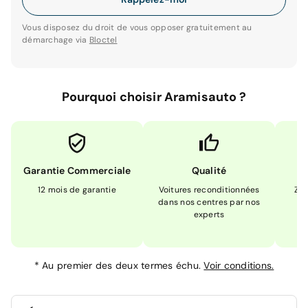
Vous disposez du droit de vous opposer gratuitement au
démarchage via
Bloctel
Pourquoi choisir Aramisauto ?
Garantie Commerciale
Qualité
12 mois de garantie
Voitures reconditionnées
Zér
dans nos centres par nos
m
experts
*
Au premier des deux termes échu.
Voir conditions.