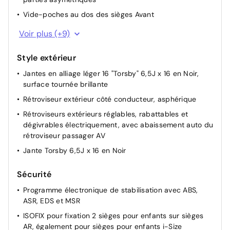
Vide-poches au dos des sièges Avant
Inserts décoratifs en Shadow Steel pour le tableau de
Voir plus (+9)
bord et les revêtements de porte à l'avant
Poignée de frein à main en cuir
Style extérieur
Pommeau du levier de vitesses en cuir
Jantes en alliage léger 16 "Torsby" 6,5J x 16 en Noir,
surface tournée brillante
Plafonniers à extinction retardée et gradateur, 2
lampes de lecture à l'avant et 2 à l'arrière
Rétroviseur extérieur côté conducteur, asphérique
Eclairage du coffre à bagages
Rétroviseurs extérieurs réglables, rabattables et
dégivrables électriquement, avec abaissement auto du
Garnitures de siège pour modèle spécial
rétroviseur passager AV
Volant multifonction en cuir
Jante Torsby 6,5J x 16 en Noir
Combiné d'instruments avec tachymètre électronique,
totalisateur kilométrique et totalisateur partiel,
Sécurité
compte-tours
Programme électronique de stabilisation avec ABS,
Pédalier en acier inoxydable brossé
ASR, EDS et MSR
ISOFIX pour fixation 2 sièges pour enfants sur sièges
AR, également pour sièges pour enfants i-Size