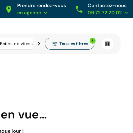
Prendre rendez-vous
Contactez-nous
en agence
09 72 72 20 02
3
Tous les filtres
Boîtes de vitesse
Kilométrage
 en vue…
que jour !