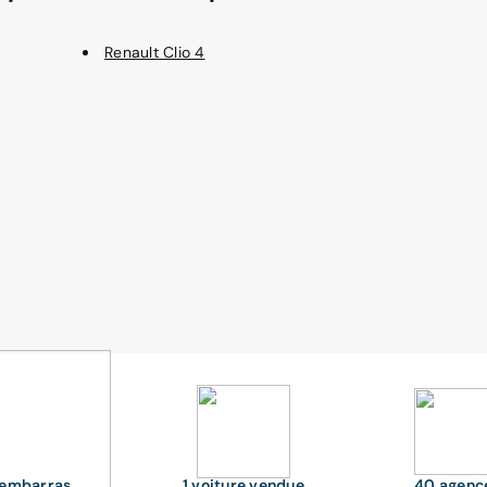
Renault Clio 4
'embarras
1 voiture vendue
40 agenc