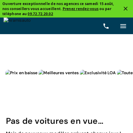
Ouverture exceptionnelle de nos agences ce samedi 15 août,
nos conseillers vous accueillent.
Prenez rendez-vous
ou par
3
téléphone au
09.72.72.20.02
Volkswagen, Polo
Trendline Business
Prix
Carb
Pas de voitures en vue…