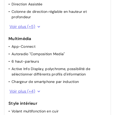
Direction Assistée
Colonne de direction réglable en hauteur et
profondeur
Plancher de coffre à bagages
Voir plus (+5)
Vitres AV et AR électriques
Multimédia
Miroirs de courtoisie éclairés dans les pare-soleil
App-Connect
Dispositif start/stop de mise en veille avec
récupération de l'énergie au freinage
Autoradio "Composition Media"
Appuis lombaires à l'avant
6 haut-parleurs
Active Info Display, polychrome, possibilité de
sélectionner différents profils d'information
Chargeur de smartphone par induction
Commande vocale
Voir plus (+4)
Réception de radio numérique DAB+
Style intérieur
2 interfaces USB, également pour iPod/iPhone
Volant multifonction en cuir
VW Connect