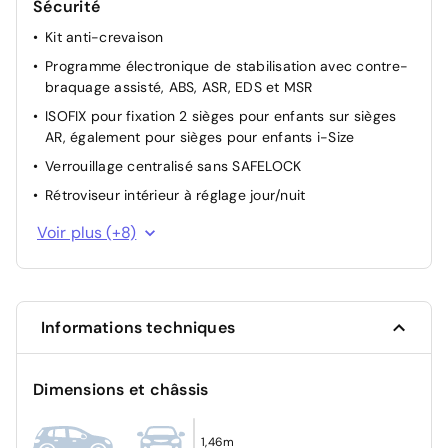
Sécurité
Kit anti-crevaison
Programme électronique de stabilisation avec contre-
braquage assisté, ABS, ASR, EDS et MSR
ISOFIX pour fixation 2 sièges pour enfants sur sièges
AR, également pour sièges pour enfants i-Size
Verrouillage centralisé sans SAFELOCK
Rétroviseur intérieur à réglage jour/nuit
Assistant de freinage d'urgence "Front Assist"
Voir plus (+8)
Antidémarrage électronique
Système de contrôle de l'état des pneus
Allumage automatique des feux de croisement, avec
Informations techniques
feux de jour LED, fonction leaving home et fonction
manuelle Coming home
Réglage du site des phares
Dimensions et châssis
Détection de fatigue
Assistant au démarrage en côte
1,46m