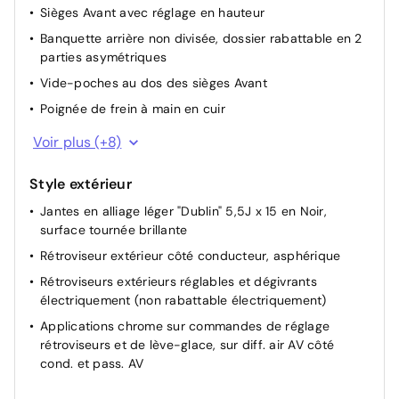
Sièges Avant avec réglage en hauteur
Banquette arrière non divisée, dossier rabattable en 2
parties asymétriques
Vide-poches au dos des sièges Avant
Poignée de frein à main en cuir
Pommeau du levier de vitesses en cuir
Voir plus (+8)
Plafonniers à extinction retardée et gradateur, 2
lampes de lecture à l'avant et 2 à l'arrière
Style extérieur
Eclairage du coffre à bagages
Jantes en alliage léger "Dublin" 5,5J x 15 en Noir,
surface tournée brillante
Garnitures de siège pour modèle spécial
Rétroviseur extérieur côté conducteur, asphérique
Éclairage d'ambiance dans les applications
décoratives de porte et le tableau de bord
Rétroviseurs extérieurs réglables et dégivrants
électriquement (non rabattable électriquement)
Combiné d'instruments avec tachymètre électronique,
totalisateur kilométrique et totalisateur partiel,
Applications chrome sur commandes de réglage
compte-tours
rétroviseurs et de lève-glace, sur diff. air AV côté
cond. et pass. AV
Pédalier en acier inoxydable brossé
Enjoliveurs de seuil de porte pour modèle spécial