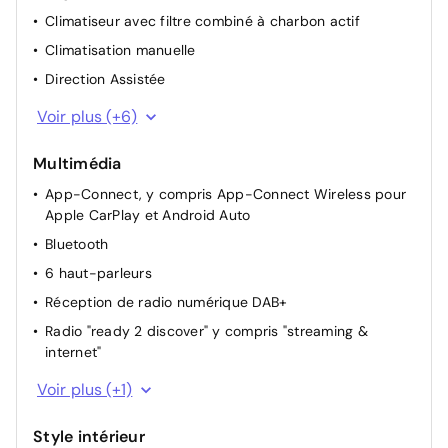
Climatiseur avec filtre combiné à charbon actif
Climatisation manuelle
Direction Assistée
Colonne de direction réglable en hauteur et
Voir plus (+6)
profondeur
Plancher de coffre à bagages réglable en 2 hauteurs
Multimédia
Vitres AV et AR électriques
App-Connect, y compris App-Connect Wireless pour
Apple CarPlay et Android Auto
Dispositif start/stop de mise en veille avec
récupération de l'énergie au freinage
Bluetooth
Appuis lombaires à l'avant
6 haut-parleurs
Système de protection proactive des occupants en
Réception de radio numérique DAB+
combinaison avec "Front Assist"
Radio "ready 2 discover" y compris "streaming &
internet"
2 interfaces USB C à l'avant, 2 prises de chargement
Voir plus (+1)
USB C dans la console centrale à l'arrière
Style intérieur