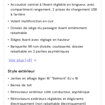
Accoudoir central à l'Avant réglable en longueur, avec
compartiment rangement, 2 prises de chargement USB
à l'arrière
Volant multifonction en cuir
Dossier de siège du passager Avant entièrement
rabattable
Sièges Avant avec réglage en hauteur
Banquette AR non divisée, coulissante, dossier
rabattable en 2 parties asymétriques
Vide-poches au dos des sièges Avant
Voir plus (+8)
Poignée de frein à main en cuir
Style extérieur
Pommeau du levier de vitesses en cuir
Jantes en alliage léger 16" "Belmont" 6J x 16
Plafonniers à extinction retardée et gradateur, 2
lampes de lecture à l'avant et 2 à l'arrière
Barres de toit
Eclairage du coffre à bagages
Rétroviseur extérieur côté conducteur, asphérique
Sellerie en tissu "Triangle Ties"
Rétroviseurs extérieurs réglables et dégivrants
électriquement (non rabattable électriquement)
Combiné d'instruments avec tachymètre électronique,