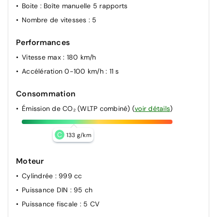
Boite
: Boîte manuelle 5 rapports
Nombre de vitesses
: 5
Performances
Vitesse max
: 180 km/h
Accélération 0-100 km/h
: 11 s
Consommation
Émission de CO₂ (WLTP combiné)
(
voir détails
)
C
133 g/km
Moteur
Cylindrée
: 999 cc
Puissance DIN
: 95 ch
Puissance fiscale
: 5 CV