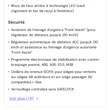
totalisateur kilométrique et totalisateur partiel,
Blocs de feux arrière à technologie LED (sauf
compte-tours
clignotant et feu de recul à l'extérieur)
Miroirs de courtoisie dans les pare-soleil
Sécurité
Assistant de freinage d'urgence "Front Assist" (pour
régulateur de distance jusqu'à 210 km/h)
Régulateur automatique de distance ACC jusqu'à 210
km/h et assistance au freinage d'urgence autonome
"Front Assist"
Programme électronique de stabilisation avec contre-
braquage assisté, ABS, ASR, EDS, MSR
Oeillets de retenue ISOFIX pour sièges pour enfants
sur sièges AR extérieurs et sur siège passager AV,
compatibles i-Size
Verrouillage centralisé sans SAFELOCK
Rétroviseur intérieur à réglage jour/nuit
Voir plus (+11)
Antidémarrage électronique