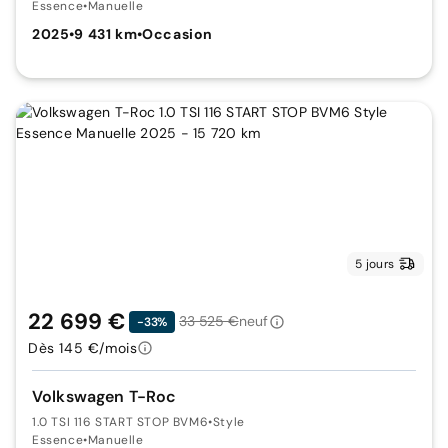
Essence
•
Manuelle
2025
•
9 431 km
•
Occasion
5 jours
22 699 €
33 525 €
neuf
-33%
Dès 145 €/mois
Volkswagen T-Roc
1.0 TSI 116 START STOP BVM6
•
Style
Essence
•
Manuelle