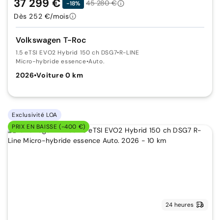
37 299 €
45 280 €
-18%
Dès 252 €/mois
Volkswagen T-Roc
1.5 eTSI EVO2 Hybrid 150 ch DSG7
•
R-LINE
Micro-hybride essence
•
Auto.
2026
•
Voiture 0 km
Exclusivité LOA
PRIX EN BAISSE (-400 €)
24 heures