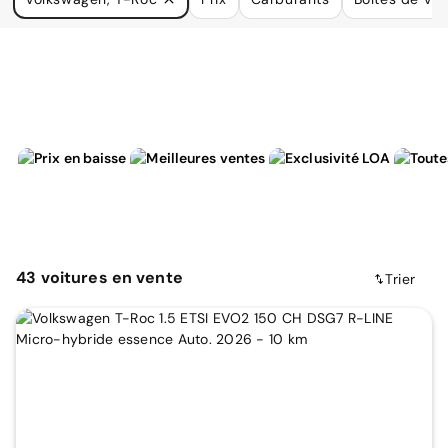
à vos besoins.
43
voitures
en vente
Trier