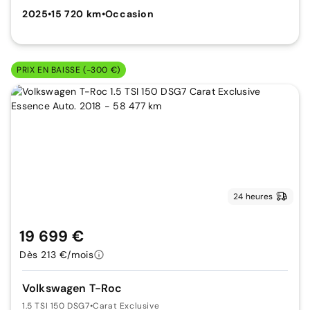
2025
•
15 720 km
•
Occasion
PRIX EN BAISSE (-300 €)
24 heures
19 699 €
Dès 213 €/mois
Volkswagen T-Roc
1.5 TSI 150 DSG7
•
Carat Exclusive