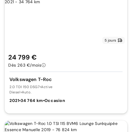
5 jours
24 799 €
Dès 263 €/mois
Volkswagen T-Roc
2.0 TDI 150 DSG7
•
Active
Diesel
•
Auto.
2021
•
34 764 km
•
Occasion