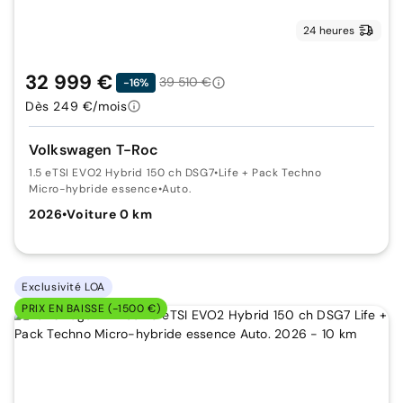
24 heures
32 999 €
39 510 €
-16%
Dès 249 €/mois
Volkswagen T-Roc
1.5 eTSI EVO2 Hybrid 150 ch DSG7
•
Life + Pack Techno
Micro-hybride essence
•
Auto.
2026
•
Voiture 0 km
Exclusivité LOA
PRIX EN BAISSE (-1500 €)