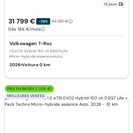
13 jours
31 799 €
43 210 €
-26%
Dès 186 €/mois
Volkswagen T-Roc
1.5 eTSI Hybrid 150 ch DSG7
•
Life
Micro-hybride essence
•
Auto.
2026
•
Voiture 0 km
PRIX EN BAISSE (-200 €)
MEILLEURES VENTES