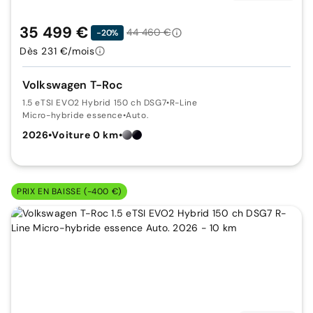
35 499 €
44 460 €
-20%
Dès 231 €/mois
Volkswagen T-Roc
1.5 eTSI EVO2 Hybrid 150 ch DSG7
•
R-Line
Micro-hybride essence
•
Auto.
2026
•
Voiture 0 km
•
PRIX EN BAISSE (-400 €)