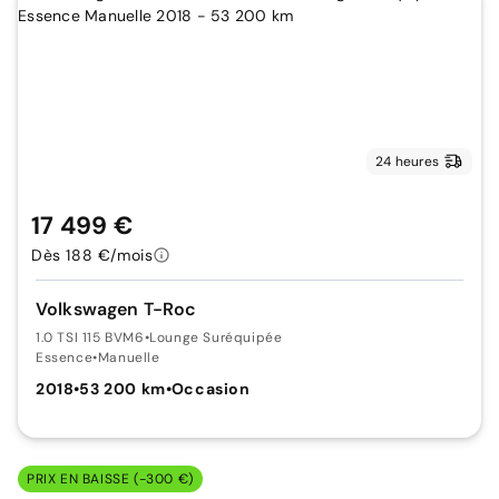
24 heures
17 499 €
Dès 188 €/mois
Volkswagen T-Roc
1.0 TSI 115 BVM6
•
Lounge Suréquipée
Essence
•
Manuelle
2018
•
53 200 km
•
Occasion
PRIX EN BAISSE (-300 €)