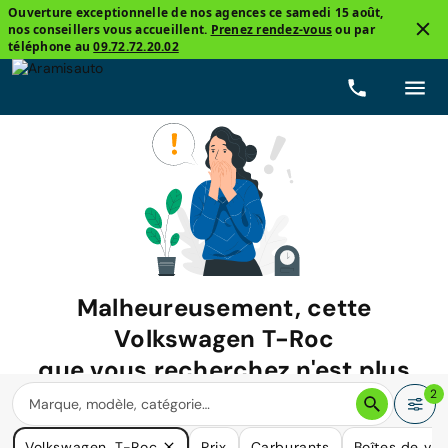
Ouverture exceptionnelle de nos agences ce samedi 15 août,
nos conseillers vous accueillent.
Prenez rendez-vous
ou par
téléphone au
09.72.72.20.02
Malheureusement, cette
Volkswagen T-Roc
que vous recherchez n'est plus
disponible.
2
Nous avons de nombreuses voitures qui pourraient répondre
Volkswagen, T-Roc
Prix
Carburants
Boîtes de vit