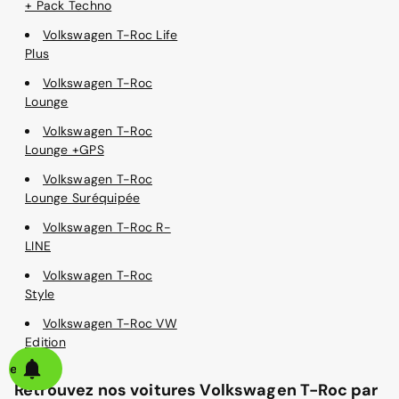
+ Pack Techno
Volkswagen T-Roc Life
Plus
Volkswagen T-Roc
Lounge
Volkswagen T-Roc
Lounge +GPS
Volkswagen T-Roc
Lounge Suréquipée
Volkswagen T-Roc R-
LINE
Volkswagen T-Roc
Style
Volkswagen T-Roc VW
Edition
alerte
Retrouvez nos voitures Volkswagen T-Roc par