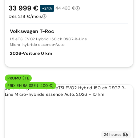
33 999 €
44 460 €
-24%
Dès 218 €/mois
Volkswagen T-Roc
1.5 eTSI EVO2 Hybrid 150 ch DSG7
•
R-Line
Micro-hybride essence
•
Auto.
2026
•
Voiture 0 km
PROMO ÉTÉ
PRIX EN BAISSE (-400 €)
24 heures