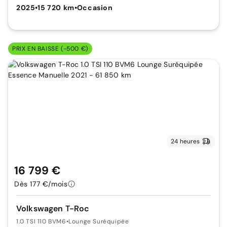
2025
•
15 720 km
•
Occasion
PRIX EN BAISSE (-500 €)
24 heures
16 799 €
Dès 177 €/mois
Volkswagen T-Roc
1.0 TSI 110 BVM6
•
Lounge Suréquipée