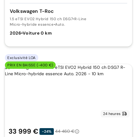
Volkswagen T-Roc
1.5 eTSI EVO2 Hybrid 150 ch DSG7
•
R-Line
Micro-hybride essence
•
Auto.
2026
•
Voiture 0 km
Exclusivité LOA
PRIX EN BAISSE (-400 €)
24 heures
33 999 €
44 460 €
-24%