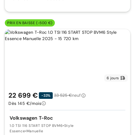
PRIX EN BAISSE (-500 €)
6 jours
22 699 €
33 525 €
neuf
-33%
Dès 145 €/mois
Volkswagen T-Roc
1.0 TSI 116 START STOP BVM6
•
Style
Essence
•
Manuelle