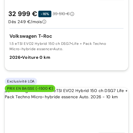
32 999 €
39 510 €
-16%
Dès 249 €/mois
Volkswagen T-Roc
1.5 eTSI EVO2 Hybrid 150 ch DSG7
•
Life + Pack Techno
Micro-hybride essence
•
Auto.
2026
•
Voiture 0 km
Exclusivité LOA
PRIX EN BAISSE (-1500 €)