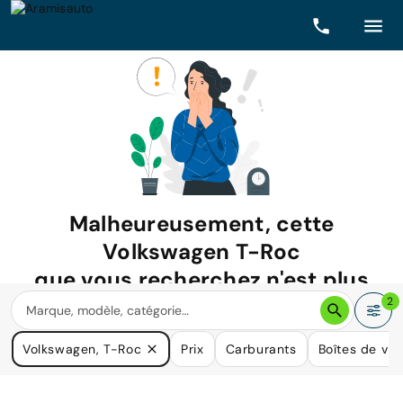
Malheureusement, cette
Volkswagen T-Roc
que vous recherchez n'est plus
disponible.
2
Nous avons de nombreuses voitures qui pourraient répondre
Volkswagen, T-Roc
Prix
Carburants
Boîtes de vit
à vos besoins.