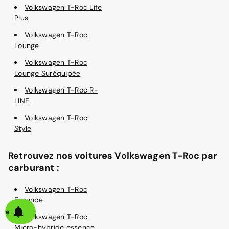
Volkswagen T-Roc Life
Plus
Volkswagen T-Roc
Lounge
Volkswagen T-Roc
Lounge Suréquipée
Volkswagen T-Roc R-
LINE
Volkswagen T-Roc
Style
Retrouvez nos voitures Volkswagen T-Roc par
carburant :
Volkswagen T-Roc
Essence
alerte
Volkswagen T-Roc
Micro-hybride essence