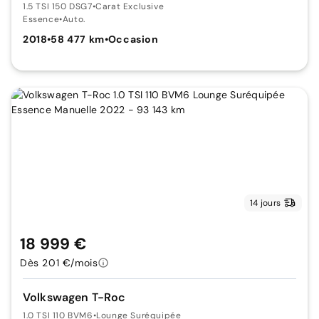
1.5 TSI 150 DSG7
•
Carat Exclusive
Essence
•
Auto.
2018
•
58 477 km
•
Occasion
14 jours
18 999 €
Dès 201 €/mois
Volkswagen T-Roc
1.0 TSI 110 BVM6
•
Lounge Suréquipée