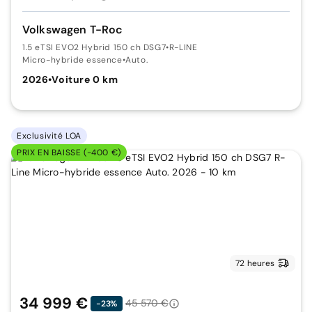
Volkswagen T-Roc
1.5 eTSI EVO2 Hybrid 150 ch DSG7
•
R-LINE
Micro-hybride essence
•
Auto.
2026
•
Voiture 0 km
Exclusivité LOA
PRIX EN BAISSE (-400 €)
72 heures
34 999 €
45 570 €
-23%