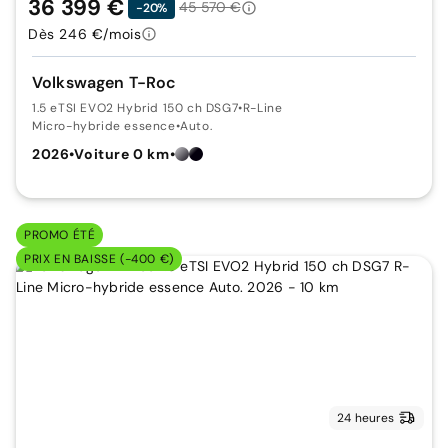
36 399 €
45 570 €
-20%
Dès 246 €/mois
Volkswagen T-Roc
1.5 eTSI EVO2 Hybrid 150 ch DSG7
•
R-Line
Micro-hybride essence
•
Auto.
2026
•
Voiture 0 km
•
PROMO ÉTÉ
PRIX EN BAISSE (-400 €)
24 heures