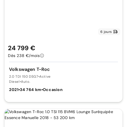
6 jours
24 799 €
Dès 238 €/mois
Volkswagen T-Roc
2.0 TDI 150 DSG7
•
Active
Diesel
•
Auto.
2021
•
34 764 km
•
Occasion