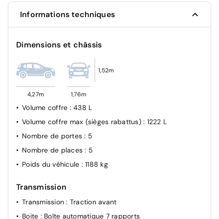
Système de contrôle de l'état des pneus
Informations techniques
Programme électronique de stabilisation avec contre-
braquage assisté, ABS, ASR, EDS, MSR
Dimensions et châssis
Blocage électronique de différentiel XDS
Oeillets de retenue ISOFIX pour sièges pour enfants
sur sièges AR extérieurs et sur siège passager AV,
1,52m
compatibles i-Size
Ceinture de sécurité 3 points pour la place arrière
4,27m
1,76m
centrale
Volume coffre
: 438 L
Antidémarrage électronique
Volume coffre max (sièges rabattus)
: 1222 L
Airbags rideaux à l'AV et à l'AR, airbags latéraux à l'AV,
Nombre de portes
: 5
airbag central
Nombre de places
: 5
Kit anti-crevaison
Poids du véhicule
: 1188 kg
Transmission
Transmission
: Traction avant
Boite
: Boîte automatique 7 rapports