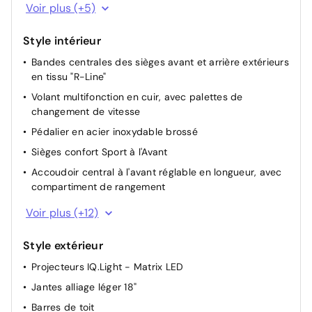
Bluetooth
Sièges Avant avec réglage en hauteur
Voir plus (+5)
Port USB
Colonne de direction réglable en hauteur et
profondeur
Style intérieur
Ordinateur de bord
Réglage dynamique du site des projecteurs
Bandes centrales des sièges avant et arrière extérieurs
Réception de radio numérique DAB+
en tissu "R-Line"
Assistant au démarrage en côte
6 haut-parleurs
Volant multifonction en cuir, avec palettes de
Direction Assistée
changement de vitesse
Dispositif start/stop de mise en veille avec
Pédalier en acier inoxydable brossé
récupération de l'énergie au freinage
Sièges confort Sport à l'Avant
Accoudoir central à l'avant réglable en longueur, avec
compartiment de rangement
Banquette arrière non divisée, dossier rabattable en 2
Voir plus (+12)
parties asymétriques
Inserts décoratifs "Gris Mat" sur le tableau de bord et
Style extérieur
les revêtements de porte à l’AV
Projecteurs IQ.Light - Matrix LED
Appuie-tête à sécurité optimisée à l'avant
Jantes alliage léger 18"
Ciel de pavillon noir
Barres de toit