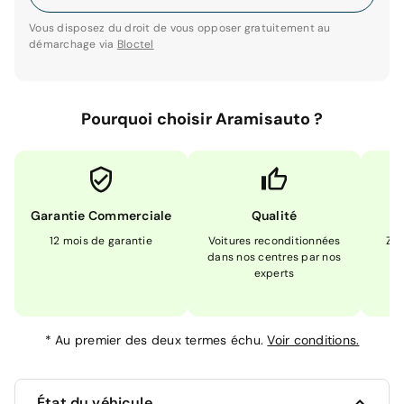
Vous disposez du droit de vous opposer gratuitement au
démarchage via
Bloctel
Pourquoi choisir Aramisauto ?
Garantie Commerciale
Qualité
12 mois de garantie
Voitures reconditionnées
Zér
dans nos centres par nos
m
experts
*
Au premier des deux termes échu.
Voir conditions.
État du véhicule