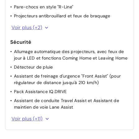
Poignée de frein à main en cuir
Pare-chocs en style "R-Line"
Pommeau du levier de vitesses en cuir
Projecteurs antibrouillard et feux de braquage
Éclairage de plancher à l'avant
Rétroviseur extérieur côté conducteur asphérique,
Voir plus (+2)
Eclairage du coffre à bagages
côté passager avant convexe
Miroirs de courtoisie éclairés dans les pare-soleil
Blocs de feux arrière à LED
Sécurité
Éclairage d'ambiance
Allumage automatique des projecteurs, avec feux de
Pack Lumière et visibilité
jour à LED et fonctions Coming Home et Leaving Home
2 lampes de lecture à l'avant
Détecteur de pluie
Assistant de freinage d'urgence "Front Assist" (pour
régulateur de distance jusqu'à 210 km/h)
Pack Assistance IQ.DRIVE
Assistant de conduite Travel Assist et Assistant de
maintien de voie Lane Assist
Détecteur de déviation et de fatigue
Voir plus (+11)
E-call service: Appel d'urgence
Système de détection des piétons et des cyclistes