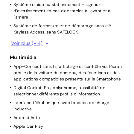
Système d'aide au stationnement - signaux
d'avertissement en cas d'obstacles à l'avant et à
l'arrière
Système de fermeture et de démarrage sans clé
Keyless Access, sans SAFELOCK
Rétroviseurs extérieurs réglables, rabattables et
Voir plus (+14)
dégivrables électriquement, avec abaissement auto du
rétroviseur passager AV
Multimédia
Rétroviseur intérieur à réglage jour/nuit automatique
App-Connect sans fil, affichage et contrôle via l'écran
Vitres AV et AR électriques
tactile de la voiture du contenu, des fonctions et des
applications compatibles présents sur le Smartphone
Système de détection de signalisation routière
Digital Cockpit Pro, polychrome, possibilité de
Sélection du profil de conduite
sélectionner différents profils d'information
Appuis lombaires à l'avant
Interface téléphonique avec fonction de charge
Régulation dynamique des feux de route Dynamic
inductive
Light Assist
Android Auto
Projecteurs Matrix LED IQ.LIGHT avec feux de jour à
Apple Car Play
LED