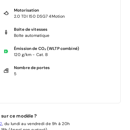
Motorisation
2.0 TDI 150 DSG7 4Motion
Boîte de vitesses
Boîte automatique
Émission de CO₂ (WLTP combiné)
120 g/km - Cat. B
Nombre de portes
5
 sur ce modèle ?
02
, du lundi au vendredi de 9h à 20h
 18h (Appel non surtaxé)