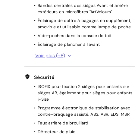
Dispositif start/stop de mise en veille avec
Bandes centrales des sièges Avant et arrière
récupération de l'énergie au freinage
extérieurs en microfibres "ArtVelours"
Appuie-tête optimisés à l'avant, réglables en
Éclairage de coffre à bagages en supplément,
longueur et en hauteur
amovible et utilisable comme lampe de poche
Assistant de descente
Vide-poches dans la console de toit
Hayon "Easy Open & Close" avec ouverture et
Éclairage de plancher à l'avant
fermeture commandée par capteur, avec
Combiné d'instruments avec tachymètre
déverrouillage à distance
Voir plus (+8)
électronique, totalisateur kilométrique et
Plancher de coffre à bagages réglable en
totalisateur partiel, compte-tours
hauteur en 2 positions
Sièges confort Top à l'Avant
Sécurité
Appuis lombaires à l'avant
Dossier de siège du passager Avant entièremen
Miroirs de courtoisie éclairés dans les pare-
ISOFIX pour fixation 2 sièges pour enfants sur
rabattable
soleil
sièges AR, également pour sièges pour enfants
Habillage du coffre à bagages en textile
i-Size
Rétroviseur intérieur à réglage jour/nuit
Tablettes escamotables au dos des sièges
automatique
Programme électronique de stabilisation avec
Avant
contre-braquage assisté, ABS, ASR, EDS, MSR
Volant multifonction en cuir, avec palettes
Feux arrière de brouillard
Pommeau du levier de vitesses en cuir
Détecteur de pluie