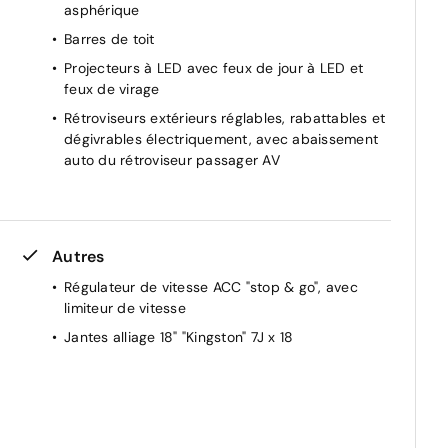
chargement USB C dans la console centrale à
asphérique
l'arrière
Barres de toit
Projecteurs à LED avec feux de jour à LED et
feux de virage
Rétroviseurs extérieurs réglables, rabattables et
dégivrables électriquement, avec abaissement
auto du rétroviseur passager AV
Autres
t
Régulateur de vitesse ACC "stop & go", avec
limiteur de vitesse
Jantes alliage 18" "Kingston" 7J x 18