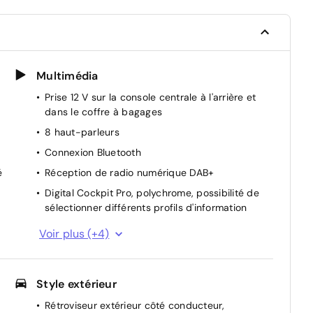
Multimédia
Prise 12 V sur la console centrale à l'arrière et
dans le coffre à bagages
8 haut-parleurs
Connexion Bluetooth
é
Réception de radio numérique DAB+
Digital Cockpit Pro, polychrome, possibilité de
sélectionner différents profils d'information
Apple CarPlay
Voir plus (+4)
Système de navigation "Discover Media" y
à
compris "Streaming & Internet"
Style extérieur
Android Auto
2 interfaces USB C à l'avant, 1 prise de
Rétroviseur extérieur côté conducteur,