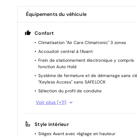
Équipements du véhicule
Confort
Climatisation "Air Care Climatronic" 3 zones
Accoudoir central à l'Avant
Frein de stationnement électronique y compris
fonction Auto Hold
Système de fermeture et de démarrage sans cl
"Keyless Access" sans SAFELOCK
Sélection du profil de conduite
Lave-projecteurs
Voir plus (+11)
Système d'aide au stationnement - signaux
d'avertissement en cas d'obstacles à l'avant et 
l'arrière
Style intérieur
Transmission intégrale 4MOTION
Sièges Avant avec réglage en hauteur