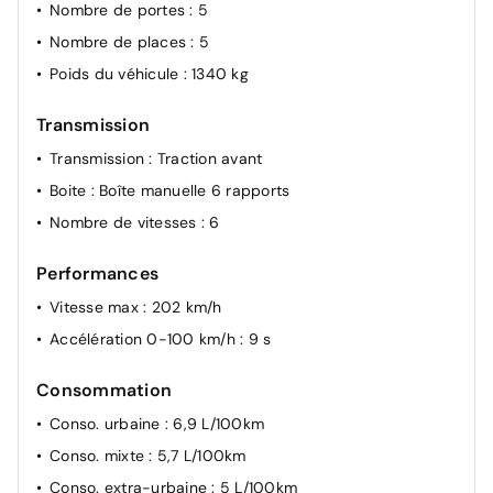
Nombre de portes
: 5
Feux arrière de brouillard
Nombre de places
: 5
Projecteurs antibrouillard et feux de braquage
Poids du véhicule
: 1340 kg
Détection de fatigue
Régulateur de distance jusqu'à 160 km/h et système
Transmission
de surveillance périmétrique "Front Assist" avec
Transmission
: Traction avant
fonction freinage d'urgence City
Boite
: Boîte manuelle 6 rapports
Assistant de changement de voie Side Assist
Nombre de vitesses
: 6
Frein de stationnement électronique y compris
fonction Auto Hold
Performances
Système de détection des piétons et capot-moteur
Vitesse max
: 202 km/h
actif
Accélération 0-100 km/h
: 9 s
Consommation
Conso. urbaine
: 6,9 L/100km
Conso. mixte
: 5,7 L/100km
Conso. extra-urbaine
: 5 L/100km