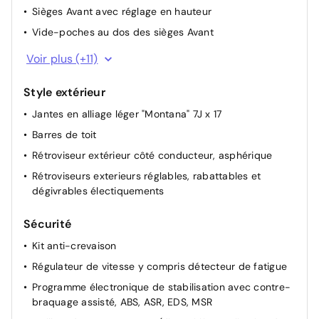
Sièges Avant avec réglage en hauteur
Vide-poches au dos des sièges Avant
Miroirs de courtoisie éclairés dans les pare-soleil
Voir plus (+11)
Accoudoir central à l'Avant
Style extérieur
Pommeau du levier de vitesses en cuir
Jantes en alliage léger "Montana" 7J x 17
Habillage du coffre à bagages en textile
Barres de toit
Eclairage de plancher
Rétroviseur extérieur côté conducteur, asphérique
Lampe d'éclairage du coffre à bagages
Rétroviseurs exterieurs réglables, rabattables et
Indicateur multifonction "Premium" avec écran
dégivrables électiquements
polychrome
Garnitures de siège en tissu, dessin "Rhombus"
Sécurité
Volant multifonction en cuir
Kit anti-crevaison
Sièges confort à l'Avant
Régulateur de vitesse y compris détecteur de fatigue
Combiné d'instruments avec tachymètre électronique,
Programme électronique de stabilisation avec contre-
totalisateur kilométrique et totalisateur partiel,
braquage assisté, ABS, ASR, EDS, MSR
compte-tours