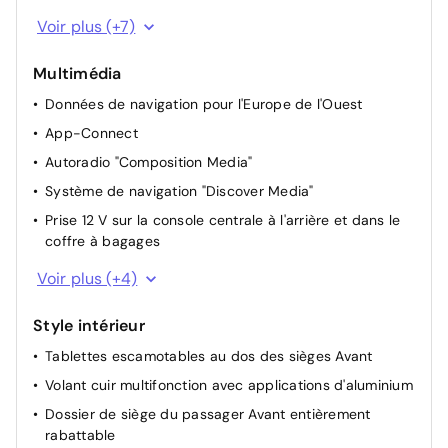
Rétroviseur intérieur à réglage jour/nuit automatique
Voir plus (+7)
Appuie-tête optimisés à l'avant, réglables en longueur
et en hauteur
Multimédia
Dispositif start/stop de mise en veille avec
Données de navigation pour l'Europe de l'Ouest
récupération de l'énergie au freinage
App-Connect
Vide-poches dans le ciel de pavillon
Autoradio "Composition Media"
Appuis lombaires à l'avant
Système de navigation "Discover Media"
Système de protection proactive des occupants en
Prise 12 V sur la console centrale à l'arrière et dans le
combinaison avec "Front Assist"
coffre à bagages
Caméra de recul
8 haut-parleurs
Voir plus (+4)
Interface pour téléphone en combinaison avec Car-
Net ou système de navigation
Style intérieur
Car-Net "Guide & Inform"
Tablettes escamotables au dos des sièges Avant
Interface USB également pour iPod/ iPhone, y compris
Volant cuir multifonction avec applications d'aluminium
prise multimédia AUX-IN
Dossier de siège du passager Avant entièrement
rabattable