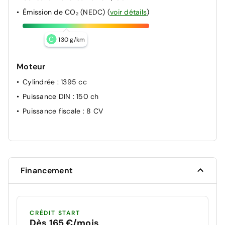
Émission de CO₂ (NEDC)
(
voir détails
)
C
130 g/km
Moteur
Cylindrée
: 1395 cc
Puissance DIN
: 150 ch
Puissance fiscale
: 8 CV
Financement
CRÉDIT START
Dès 165 €/mois