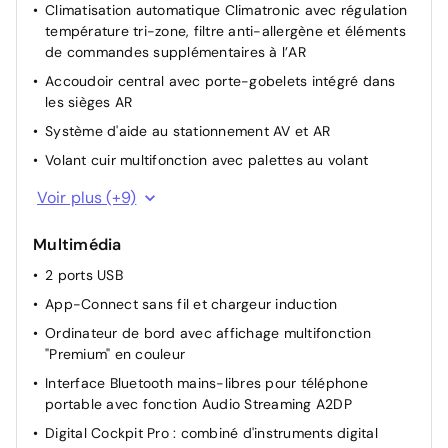
Climatisation automatique Climatronic avec régulation
température tri-zone, filtre anti-allergène et éléments
de commandes supplémentaires à l’AR
Accoudoir central avec porte-gobelets intégré dans
les sièges AR
Système d'aide au stationnement AV et AR
Volant cuir multifonction avec palettes au volant
Prise 12 V sur la console centrale à l'AR et dans le
Voir plus (+9)
coffre à bagages
Rétroviseur intérieur à réglage jour/nuit automatique
Multimédia
Frein de stationnement électrique avec fonction Auto-
2 ports USB
Hold
App-Connect sans fil et chargeur induction
Dossier de siège passager AV entièrement rabattable
Ordinateur de bord avec affichage multifonction
Sièges AV confort avec réglage lombaire
"Premium" en couleur
Rétroviseurs extérieurs rabattables et réglables
Interface Bluetooth mains-libres pour téléphone
électriquement, avec fonction dégivrage
portable avec fonction Audio Streaming A2DP
Dispositif start/stop
Digital Cockpit Pro : combiné d'instruments digital