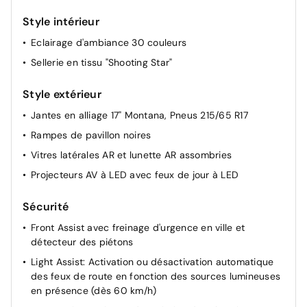
Câble de recharge pour prise de courant domestique
(1,8kW) (mode 2, type 2)
Style intérieur
Miroirs de courtoisie éclairés dans les pare-soleils
Eclairage d'ambiance 30 couleurs
Sellerie en tissu "Shooting Star"
Style extérieur
Jantes en alliage 17" Montana, Pneus 215/65 R17
Rampes de pavillon noires
Vitres latérales AR et lunette AR assombries
Projecteurs AV à LED avec feux de jour à LED
Sécurité
Front Assist avec freinage d'urgence en ville et
détecteur des piétons
Light Assist: Activation ou désactivation automatique
des feux de route en fonction des sources lumineuses
en présence (dès 60 km/h)