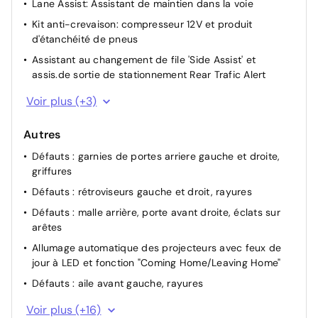
Lane Assist: Assistant de maintien dans la voie
Kit anti-crevaison: compresseur 12V et produit
d'étanchéité de pneus
Assistant au changement de file 'Side Assist' et
assis.de sortie de stationnement Rear Trafic Alert
Régulateur de vitesse adaptatif ACC avec limiteur de
Voir plus (+3)
vitesse
Détecteur de pluie
Autres
Airbag pour conducteur et passager avec
Défauts : garnies de portes arriere gauche et droite,
désactivation de l'airbag du passager y compris airbag
griffures
de genoux côté conducteur
Défauts : rétroviseurs gauche et droit, rayures
Défauts : malle arrière, porte avant droite, éclats sur
arêtes
Allumage automatique des projecteurs avec feux de
jour à LED et fonction "Coming Home/Leaving Home"
Défauts : aile avant gauche, rayures
Pneumatiques : pneus taux restant avd hankook ventus
Voir plus (+16)