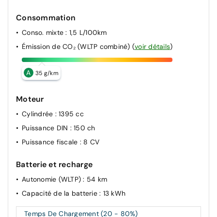
Défauts : spoiler avant, griffures, légères déformations
Consommation
Défauts : pare chocs arrière et spoiler, rayures,
griffures
Conso. mixte
: 1,5 L/100km
Défauts : entrées de portes, toutes, rayures, arrière
Émission de CO₂ (WLTP combiné)
(
voir détails
)
droite, enfoncements
Pneumatiques : pneus taux restant avg hankook ventus
A
35 g/km
prime 3x 215/65 r17 99v 6.2mm
Pneumatiques : pneus taux restant ard hankook ventus
Moteur
prime 3x 215/65 r17 99v 6mm
Cylindrée
: 1395 cc
Airbags de tête pour passagers AV/AR avec Airbags
latéraux AV
Puissance DIN
: 150 ch
Puissance fiscale
: 8 CV
Batterie et recharge
Autonomie (WLTP)
: 54 km
Capacité de la batterie
: 13 kWh
Temps De Chargement (20 - 80%)