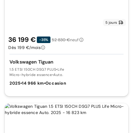
5 jours
36 199 €
52 830 €
neuf
-35%
Dès 199 €/mois
Volkswagen Tiguan
1.5 ETSI 150CH DSG7 PLUS
•
Life
Micro-hybride essence
•
Auto.
2025
•
14 966 km
•
Occasion