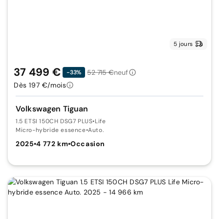
5 jours
37 499 €
52 715 €
neuf
-33%
Dès 197 €/mois
Volkswagen Tiguan
1.5 ETSI 150CH DSG7 PLUS
•
Life
Micro-hybride essence
•
Auto.
2025
•
4 772 km
•
Occasion