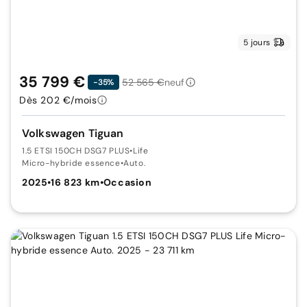
5 jours
35 799 €
52 565 €
neuf
-35%
Dès 202 €/mois
Volkswagen Tiguan
1.5 ETSI 150CH DSG7 PLUS
•
Life
Micro-hybride essence
•
Auto.
2025
•
16 823 km
•
Occasion