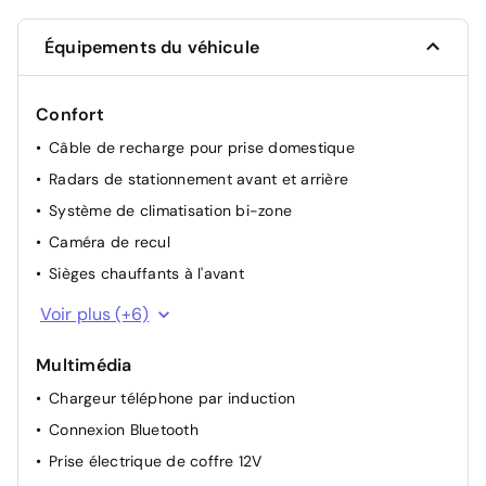
Équipements du véhicule
Confort
Câble de recharge pour prise domestique
Radars de stationnement avant et arrière
Système de climatisation bi-zone
Caméra de recul
Sièges chauffants à l'avant
Sièges arrière chauffants
Voir plus (+6)
Volant chauffant
Multimédia
Rétroviseurs extérieurs rabattables électriquement
Chargeur téléphone par induction
Direction assistée adaptative
Connexion Bluetooth
Technologie Start/Stop
Prise électrique de coffre 12V
Vitres latérales en verre trempé