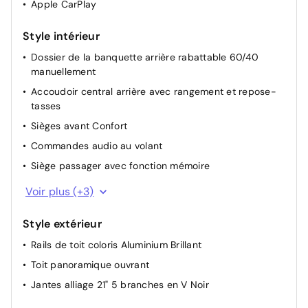
Apple CarPlay
Style intérieur
Dossier de la banquette arrière rabattable 60/40
manuellement
Accoudoir central arrière avec rangement et repose-
tasses
Sièges avant Confort
Commandes audio au volant
Siège passager avec fonction mémoire
Sellerie cuir
Voir plus (+3)
Appuie-têtes arrière rabattables électriquement
Style extérieur
Pavillon de toit Beige
Rails de toit coloris Aluminium Brillant
Toit panoramique ouvrant
Jantes alliage 21" 5 branches en V Noir