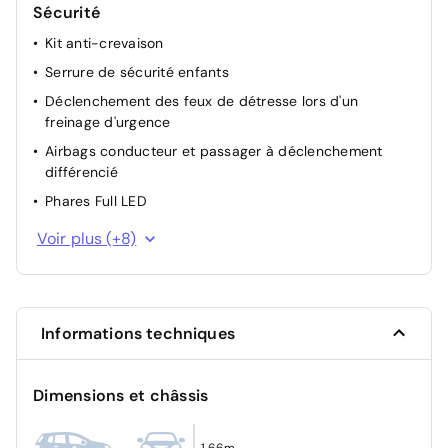
Sécurité
Kit anti-crevaison
Serrure de sécurité enfants
Déclenchement des feux de détresse lors d'un
freinage d'urgence
Airbags conducteur et passager à déclenchement
différencié
Phares Full LED
Limiteur de vitesse
Voir plus (+8)
Système de contrôle de descente Hill Descent Control
Protection contre les collisions latérales
Régulateur de vitesse
Informations techniques
Verrouillage centralisé automatique
Airbags rideaux / latéraux
Dimensions et châssis
Airbag pour genoux côté conducteur
Système de protection contre le coup du lapin WHIPS
1,66m