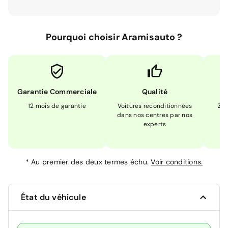
Pourquoi choisir Aramisauto ?
Garantie Commerciale
Qualité
12 mois de garantie
Voitures reconditionnées
Zér
dans nos centres par nos
m
experts
*
Au premier des deux termes échu.
Voir conditions.
État du véhicule