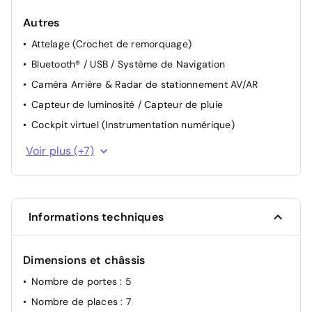
Autres
Attelage (Crochet de remorquage)
Bluetooth® / USB / Système de Navigation
Caméra Arrière & Radar de stationnement AV/AR
Capteur de luminosité / Capteur de pluie
Cockpit virtuel (Instrumentation numérique)
Accès (Entrée) et démarrage mains libres
Voir plus (+7)
Feux LED / Isofix / Limiteur de vitesse
Ouverture du hayon motorisé au pied (capteur)
Prévention de Collision / Reconnaissance des
Informations techniques
panneaux
Sièges électriques en cuir
Dimensions et châssis
Transmission intégrale (4x4 / AWD)
Jantes alliage 19" 5 branches Gris / Noir
Nombre de portes
: 5
Nombre de places
: 7