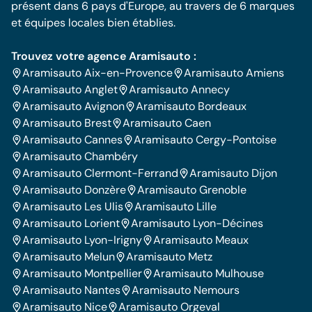
présent dans 6 pays d'Europe, au travers de 6 marques
et équipes locales bien établies.
Trouvez votre agence Aramisauto :
Aramisauto Aix-en-Provence
Aramisauto Amiens
Aramisauto Anglet
Aramisauto Annecy
Aramisauto Avignon
Aramisauto Bordeaux
Aramisauto Brest
Aramisauto Caen
Aramisauto Cannes
Aramisauto Cergy-Pontoise
Aramisauto Chambéry
Aramisauto Clermont-Ferrand
Aramisauto Dijon
Aramisauto Donzère
Aramisauto Grenoble
Aramisauto Les Ulis
Aramisauto Lille
Aramisauto Lorient
Aramisauto Lyon-Décines
Aramisauto Lyon-Irigny
Aramisauto Meaux
Aramisauto Melun
Aramisauto Metz
Aramisauto Montpellier
Aramisauto Mulhouse
Aramisauto Nantes
Aramisauto Nemours
Aramisauto Nice
Aramisauto Orgeval