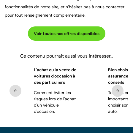
fonctionnalités de notre site, et n’hésitez pas à nous contacter
pour tout renseignement complémentaire.
Voir toutes nos offres disponibles
Ce contenu pourrait aussi vous intéresser...
L'achat ou la vente de
Bien choisir 
voitures d'occasion à
assurance au
des particuliers
conseils
Comment éviter les
Tous les crit
risques lors de l'achat
importants p
d'un véhicule
choisir son 
d'occasion.
auto.