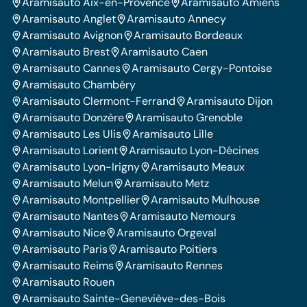
Aramisauto Aix-en-Provence
Aramisauto Amiens
Aramisauto Anglet
Aramisauto Annecy
Aramisauto Avignon
Aramisauto Bordeaux
Aramisauto Brest
Aramisauto Caen
Aramisauto Cannes
Aramisauto Cergy-Pontoise
Aramisauto Chambéry
Aramisauto Clermont-Ferrand
Aramisauto Dijon
Aramisauto Donzère
Aramisauto Grenoble
Aramisauto Les Ulis
Aramisauto Lille
Aramisauto Lorient
Aramisauto Lyon-Décines
Aramisauto Lyon-Irigny
Aramisauto Meaux
Aramisauto Melun
Aramisauto Metz
Aramisauto Montpellier
Aramisauto Mulhouse
Aramisauto Nantes
Aramisauto Nemours
Aramisauto Nice
Aramisauto Orgeval
Aramisauto Paris
Aramisauto Poitiers
Aramisauto Reims
Aramisauto Rennes
Aramisauto Rouen
Aramisauto Sainte-Geneviève-des-Bois