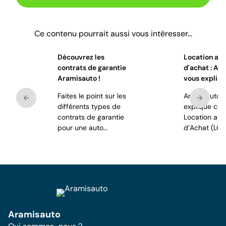
Ce contenu pourrait aussi vous intéresser...
Découvrez les
Location ave
contrats de garantie
d'achat : Ar
Aramisauto !
vous expliqu
Faites le point sur les
Aramisauto 
différents types de
explique ce q
contrats de garantie
Location ave
pour une auto
d’Achat (LOA
d’occasion.
Aramisauto