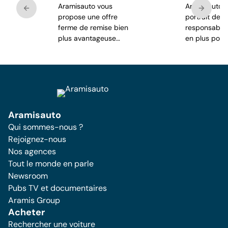
Aramisauto vous
Aramisauto d
propose une offre
portrait de c
ferme de remise bien
responsable,
plus avantageuse
en plus popul
qu'une cote auto.
Aramisauto
Qui sommes-nous ?
Rejoignez-nous
Nos agences
Tout le monde en parle
Newsroom
Pubs TV et documentaires
Aramis Group
Acheter
Rechercher une voiture