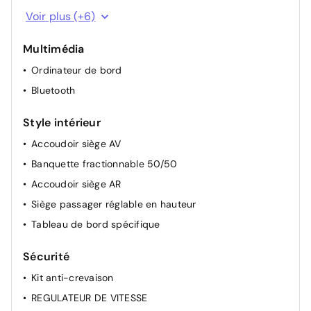
Lunette AR chauffante
Voir plus (+6)
Rétroviseurs extérieurs rabattables électriquement
Multimédia
Rétroviseurs externes/internes electrochromiques
Ordinateur de bord
Start/Stop
Bluetooth
Commandes au volant
Prise de courant 12v
Style intérieur
Accoudoir siège AV
Banquette fractionnable 50/50
Accoudoir siège AR
Siège passager réglable en hauteur
Tableau de bord spécifique
Sécurité
Kit anti-crevaison
REGULATEUR DE VITESSE