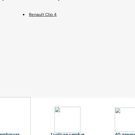
Renault Clio 4
'embarras
1 voiture vendue
40 agenc