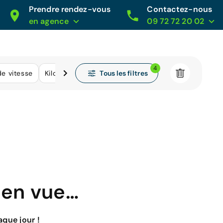
Prendre rendez-vous
Contactez-nous
en agence
09 72 72 20 02
4
Tous les filtres
de vitesse
Kilométrage
 en vue…
que jour !