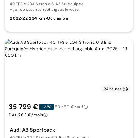
40 TFSIe 204 S tronic 6
•
A3 Suréquipée
Hybride essence rechargeable
•
Auto.
2022
•
22 234 km
•
Occasion
24 heures
35 799 €
53 450 €
neuf
-33%
Dès 263 €/mois
Audi A3 Sportback
40 TFSIe 204 S tronic 6
•
S line Suréquipée