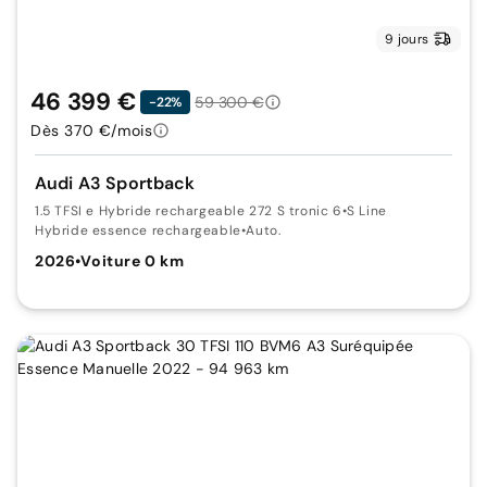
9 jours
46 399 €
59 300 €
-22%
Dès 370 €/mois
Audi A3 Sportback
1.5 TFSI e Hybride rechargeable 272 S tronic 6
•
S Line
Hybride essence rechargeable
•
Auto.
2026
•
Voiture 0 km