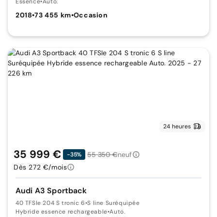
Essence
•
Auto.
2018
•
73 455 km
•
Occasion
24 heures
35 999 €
55 350 €
neuf
-35%
Dès 272 €/mois
Audi A3 Sportback
40 TFSIe 204 S tronic 6
•
S line Suréquipée
Hybride essence rechargeable
•
Auto.