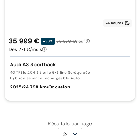
24 heures
35 999 €
55 350 €
neuf
-35%
Dès 271 €/mois
Audi A3 Sportback
40 TFSIe 204 S tronic 6
•
S line Suréquipée
Hybride essence rechargeable
•
Auto.
2025
•
24 798 km
•
Occasion
Résultats par page
24