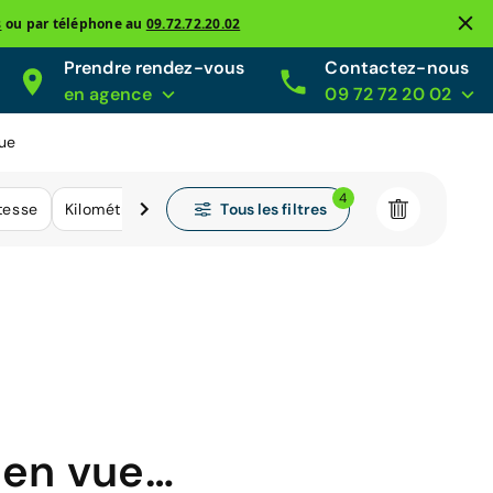
s
ou par téléphone au
09.72.72.20.02
Prendre rendez-vous
Contactez-nous
en agence
09 72 72 20 02
que
4
Tous les filtres
tesse
Kilométrage
 en vue…