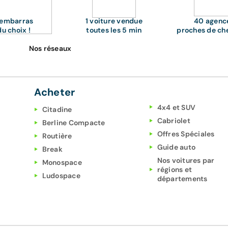
'embarras
1 voiture vendue
40 agenc
du choix !
toutes les 5 min
proches de ch
Nos réseaux
Acheter
4x4 et SUV
Citadine
Cabriolet
Berline Compacte
Offres Spéciales
Routière
Guide auto
Break
Nos voitures par
Monospace
régions et
Ludospace
départements