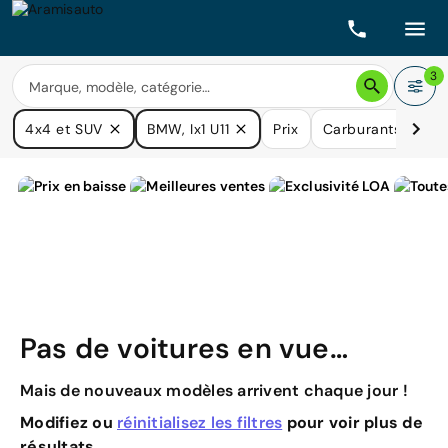
3
4x4 et SUV
BMW, Ix1 U11
Prix
Carburants
Boî
Pas de voitures en vue…
Mais de nouveaux modèles arrivent chaque jour !
Modifiez ou
réinitialisez les filtres
pour voir plus de
résultats.