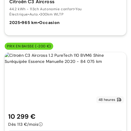
Citroën C3 Aircross
44.2 kWh - 113ch Autonomie confort
•
You
Électrique
•
Auto.
•
300km WLTP
2025
•
965 km
•
Occasion
PRIX EN BAISSE (-200 €)
48 heures
10 299 €
Dès 113 €/mois