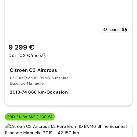
48 heures
9 299 €
Dès 102 €/mois
Citroën C3 Aircross
1.2 PureTech 82 BVM5
•
Sunshine
Essence
•
Manuelle
2018
•
74 868 km
•
Occasion
PRIX EN BAISSE (-100 €)