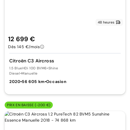
48 heures
12 699 €
Dès 145 €/mois
Citroën C3 Aircross
1.5 BlueHDi 100 BVM6
•
Shine
Diesel
•
Manuelle
2020
•
56 605 km
•
Occasion
PRIX EN BAISSE (-200 €)