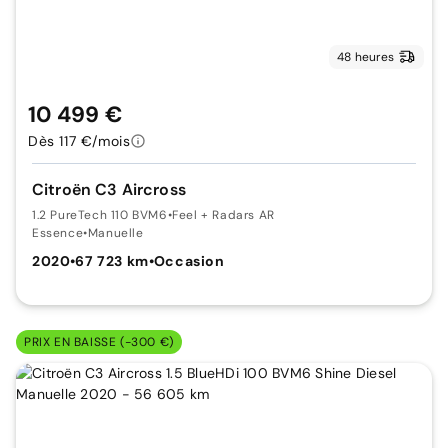
48 heures
10 499 €
Dès 117 €/mois
Citroën C3 Aircross
1.2 PureTech 110 BVM6
•
Feel + Radars AR
Essence
•
Manuelle
2020
•
67 723 km
•
Occasion
PRIX EN BAISSE (-300 €)