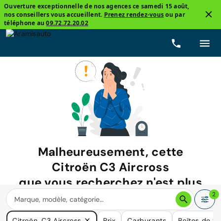
Ouverture exceptionnelle de nos agences ce samedi 15 août,
nos conseillers vous accueillent.
Prenez rendez-vous
ou par
téléphone au
09.72.72.20.02
Malheureusement, cette
Citroën C3 Aircross
que vous recherchez n'est plus
disponible.
2
Nous avons de nombreuses voitures qui pourraient répondre
Citroën, C3 Aircross
Prix
Carburants
Boîtes de vi