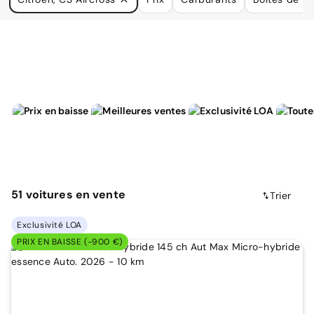
à vos besoins.
51
voitures
en vente
Trier
Exclusivité LOA
PRIX EN BAISSE (-900 €)