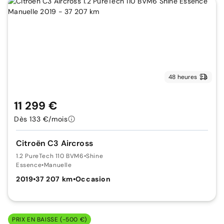
48 heures
11 299 €
Dès 133 €/mois
Citroën C3 Aircross
1.2 PureTech 110 BVM6
•
Shine
Essence
•
Manuelle
2019
•
37 207 km
•
Occasion
PRIX EN BAISSE (-500 €)