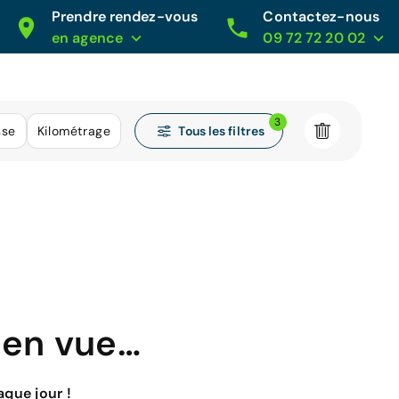
Prendre rendez-vous
Contactez-nous
en agence
09 72 72 20 02
3
Tous les filtres
sse
Kilométrage
 en vue…
que jour !