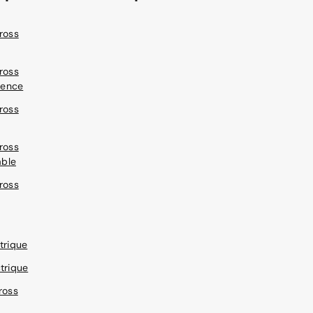
ross
ross
sence
ross
ross
able
ross
trique
trique
ross