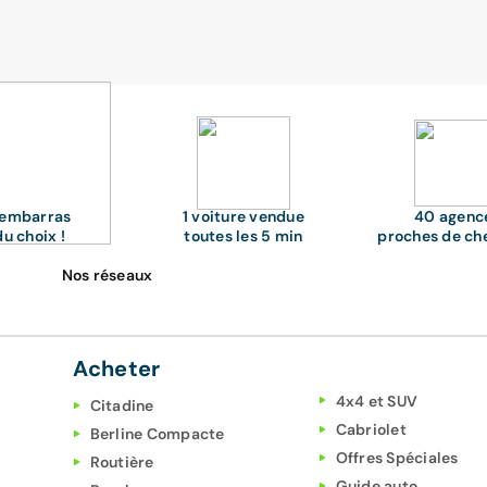
'embarras
1 voiture vendue
40 agenc
du choix !
toutes les 5 min
proches de ch
Nos réseaux
Acheter
4x4 et SUV
Citadine
Cabriolet
Berline Compacte
Offres Spéciales
Routière
Guide auto