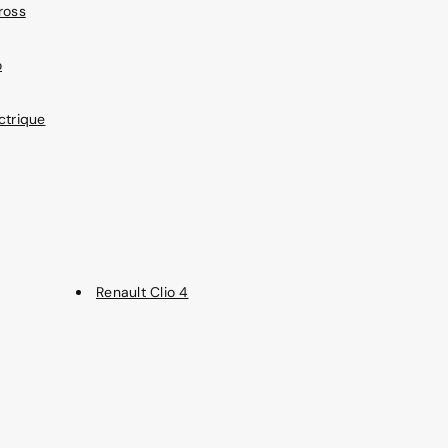
ross
o
ctrique
Renault Clio 4