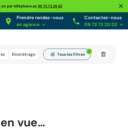
s
ou par téléphone au
09.72.72.20.02
Prendre rendez-vous
Contactez-nous
en agence
09 72 72 20 02
3
Tous les filtres
sse
Kilométrage
 en vue…