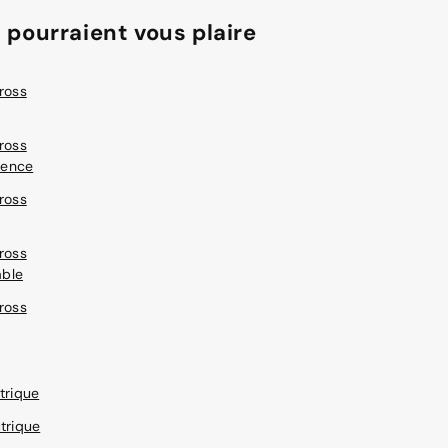
 pourraient vous plaire
ross
ross
sence
ross
ross
able
ross
trique
trique