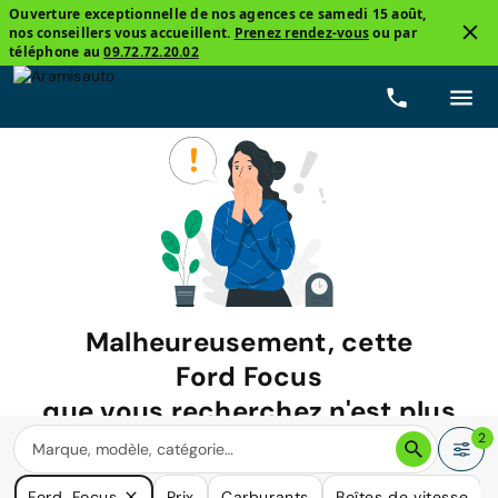
Ouverture exceptionnelle de nos agences ce samedi 15 août,
nos conseillers vous accueillent.
Prenez rendez-vous
ou par
téléphone au
09.72.72.20.02
Malheureusement, cette
Ford Focus
que vous recherchez n'est plus
disponible.
2
Nous avons de nombreuses voitures qui pourraient répondre
Ford, Focus
Prix
Carburants
Boîtes de vitesse