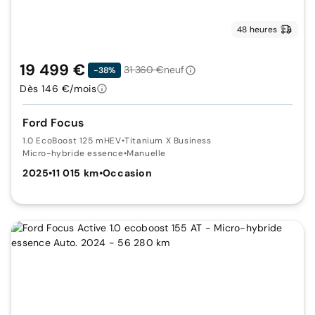
48 heures
19 499 €
31 360 €
neuf
-38%
Dès 146 €/mois
Ford Focus
1.0 EcoBoost 125 mHEV
•
Titanium X Business
Micro-hybride essence
•
Manuelle
2025
•
11 015 km
•
Occasion