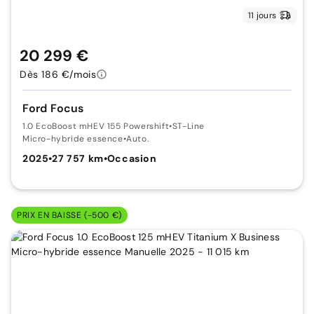
11 jours
20 299 €
Dès 186 €/mois
Ford Focus
1.0 EcoBoost mHEV 155 Powershift
•
ST-Line
Micro-hybride essence
•
Auto.
2025
•
27 757 km
•
Occasion
PRIX EN BAISSE (-500 €)