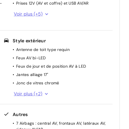
-
Prises 12V (AV et coffre) et USB AV/AR
Réception radio numérique terrestre (DAB)
Voir plus (+5)
Services connectés BlueLink
Système audio RDS, MP3, 4 HPs, 2 tweeters
Système de navigation Europe avec programme
Style extérieur
de mise à jour de la cartographie
Antenne de toit type requin
Système multimédia avec écran couleur tactile
12,3" avec reconnaissance vocale en ligne
Feux AV bi-LED
Feux de jour et de position AV à LED
Jantes alliage 17"
s
Jonc de vitres chromé
Poignées de portes extérieures ton carroserie
Voir plus (+2)
Protections AV/AR grain métal
Autres
7 Airbags : central AV, frontaux AV, latéraux AV,