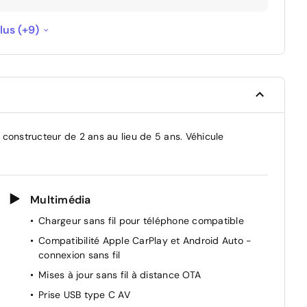
200 €
lus (+9)
100 €
100 €
--
 constructeur de 2 ans au lieu de 5 ans. Véhicule
pteur ultrason
--
-50 €
Multimédia
-100 €
Chargeur sans fil pour téléphone compatible
Compatibilité Apple CarPlay et Android Auto -
c fonction freinage
-150 €
connexion sans fil
èges
-150 €
Mises à jour sans fil à distance OTA
Prise USB type C AV