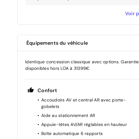
Pare-brise et vitres avant athermiques
Voir p
Pré-équipement pour Faisceau d'attelage
Eclairage d'ambiance intérieur à LED personnalisable
Équipements du véhicule
Garantie constructeur de 2 ans au lieu de 5 ans
Identique concession classique avec options. Garantie
Sans Alerte de présence de passager arrière avec ca
disponibles hors LOA à 31399€
Sans filet de coffre
Confort
Sans Assistance à la sortie du véhicule
Accoudoirs AV et central AR avec porte-
gobelets
Sans Alerte de circulation transversale à l'arrière ave
Aide au stationnement AR
Sans commande depuis le coffre pour rabattre les si
Appuie-têtes AV/AR réglables en hauteur
Boîte automatique 6 rapports