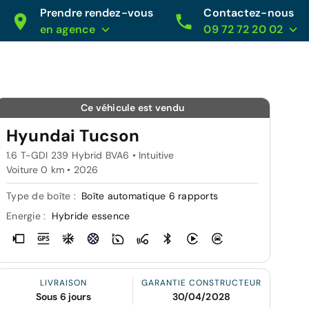
Prendre rendez-vous
Contactez-nous
en agence
09 72 72 20 02
Ce véhicule est vendu
Hyundai Tucson
1.6 T-GDI 239 Hybrid BVA6 • Intuitive
Voiture 0 km •
2026
Type de boîte :
Boîte automatique 6 rapports
Energie :
Hybride essence
LIVRAISON
GARANTIE CONSTRUCTEUR
Sous 6 jours
30/04/2028