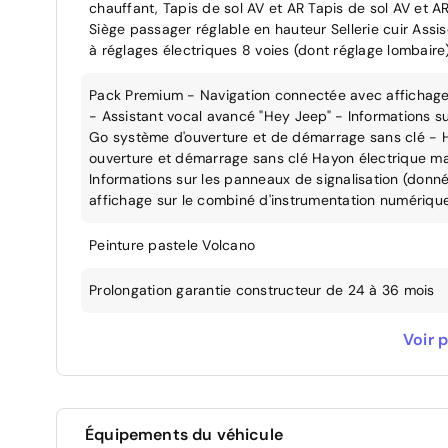
chauffant, Tapis de sol AV et AR Tapis de sol AV et 
Siège passager réglable en hauteur Sellerie cuir Ass
à réglages électriques 8 voies (dont réglage lombair
Pack Premium - Navigation connectée avec affichage
- Assistant vocal avancé "Hey Jeep" - Informations s
Go système d'ouverture et de démarrage sans clé - 
ouverture et démarrage sans clé Hayon électrique mai
Informations sur les panneaux de signalisation (don
affichage sur le combiné d'instrumentation numériqu
Peinture pastele Volcano
Prolongation garantie constructeur de 24 à 36 mois
Sans assistance : pas d'accès au service de dépann
Voir p
marque
Toit ouvrant électrique en verre
Équipements du véhicule