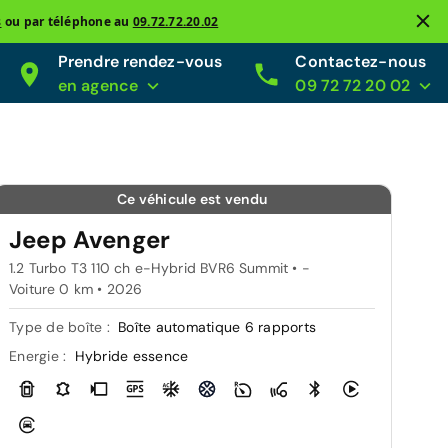
s
ou par téléphone au
09.72.72.20.02
Prendre rendez-vous
Contactez-nous
en agence
09 72 72 20 02
Ce véhicule est vendu
Jeep Avenger
1.2 Turbo T3 110 ch e-Hybrid BVR6 Summit • -
Voiture 0 km •
2026
Type de boîte :
Boîte automatique 6 rapports
Energie :
Hybride essence