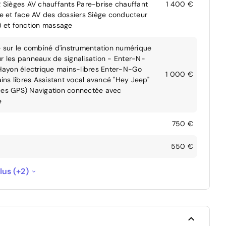
AR Sièges AV chauffants Pare-brise chauffant
1 400 €
ise et face AV des dossiers Siège conducteur
e) et fonction massage
 sur le combiné d'instrumentation numérique
ur les panneaux de signalisation - Enter-N-
Hayon électrique mains-libres Enter-N-Go
1 000 €
ns libres Assistant vocal avancé "Hey Jeep"
nées GPS) Navigation connectée avec
e
750 €
550 €
age et de remorquage du réseau de la
lus (+2)
--
1 000 €