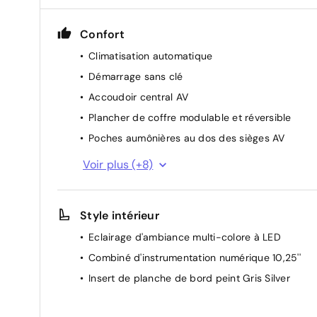
Confort
Climatisation automatique
Démarrage sans clé
Accoudoir central AV
Plancher de coffre modulable et réversible
Poches aumônières au dos des sièges AV
Spots de lecture AV et AR à LED
Voir plus (+8)
Vitres AV et AR électriques et séquentielles
Rétroviseur intérieur électrochrome sans contou
Style intérieur
Rétroviseurs extérieurs rabattables
électriquement
Eclairage d'ambiance multi-colore à LED
Banquette AR rabattable 60/40
Combiné d'instrumentation numérique 10,25''
Palettes au volant
Insert de planche de bord peint Gris Silver
Rétroviseurs extérieurs électriques, dégivrants
Direction assistée