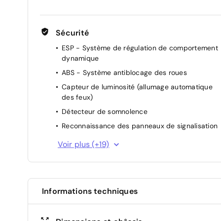
Sécurité
ESP - Système de régulation de comportement
dynamique
ABS - Système antiblocage des roues
Capteur de luminosité (allumage automatique
des feux)
Détecteur de somnolence
Reconnaissance des panneaux de signalisation
Tapis de sol AV et AR
Voir plus (+19)
Régulateur de vitesse adaptatif avec fonction
Stop&Go
Alerte de franchissement de ligne avec
correction
Informations techniques
Vitres et lunette AR surteintées
Aide à la descente (Hill Descent Control)