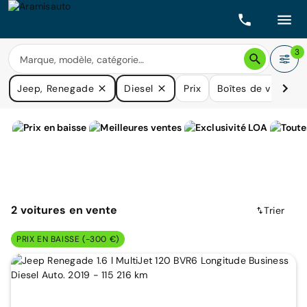
3
Jeep, Renegade
Diesel
Prix
Boîtes de vitesse
2
voitures
en vente
Trier
PRIX EN BAISSE (-300 €)