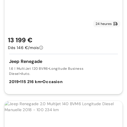
24 heures
13 199 €
Dès 146 €/mois
Jeep Renegade
1.6 l MultiJet 120 BVR6
•
Longitude Business
Diesel
•
Auto.
2019
•
115 216 km
•
Occasion