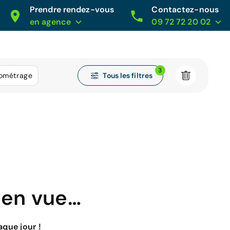
Prendre rendez-vous
Contactez-nous
en agence
09 72 72 20 02
3
Tous les filtres
lométrage
 en vue…
que jour !