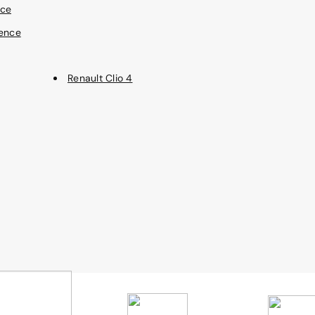
nce
sence
Renault Clio 4