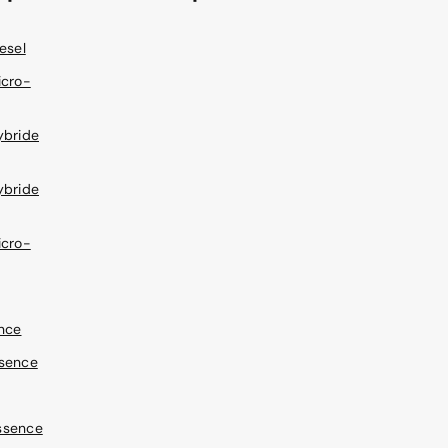
esel
icro-
ybride
ybride
icro-
ence
ssence
ssence