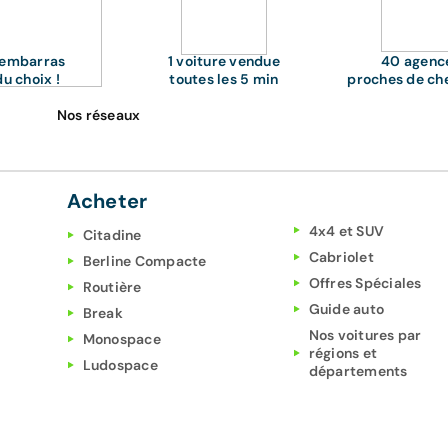
'embarras
1 voiture vendue
40 agenc
du choix !
toutes les 5 min
proches de ch
Nos réseaux
Acheter
4x4 et SUV
Citadine
Cabriolet
Berline Compacte
Offres Spéciales
Routière
Guide auto
Break
Nos voitures par
Monospace
régions et
Ludospace
départements