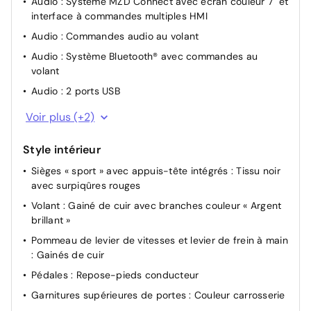
Audio : Système MZD Connect avec écran couleur 7" et
conducteur avec réglage manuel de la profondeur
interface à commandes multiples HMI
Pare-soleil : Côtés conducteur et passager, avec miroir
Audio : Commandes audio au volant
de courtoisie
Audio : Système Bluetooth® avec commandes au
Volant : Réglable en hauteur
volant
Rétroviseur intérieur : Réglage jour/nuit manuel
Audio : 2 ports USB
Autres espaces de rangement : Rangements avec
Combiné des instruments : Ordinateur de bord avec
Voir plus (+2)
couvercles derrière les sièges
alarme de vitesse
Autres espaces de rangement : Compartiment de
Prise 12 V
Style intérieur
rangement entre les sièges (verrouillable)
Sièges « sport » avec appuis-tête intégrés : Tissu noir
Autres espaces de rangement : Espaces de rangement
avec surpiqûres rouges
dans les portières et dans le bas de la console
centrale
Volant : Gainé de cuir avec branches couleur « Argent
brillant »
Pommeau de levier de vitesses et levier de frein à main
: Gainés de cuir
Pédales : Repose-pieds conducteur
Garnitures supérieures de portes : Couleur carrosserie