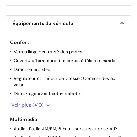
Équipements du véhicule
Confort
Verrouillage centralisé des portes
Ouverture/fermeture des portes à télécommande
Direction assistée
Régulateur et limiteur de vitesse : Commandes au
volant
Démarrage avec bouton « start »
Vitres électriques
Voir plus (+10)
Climatisation : Manuelle
Multimédia
Sièges « sport » avec appuis-tête intégrés : Avec
réglage manuel de la longueur et inclinaison
Audio : Radio AM/FM, 6 haut-parleurs et prise AUX
Sièges « sport » avec appuis-tête intégrés : Siège