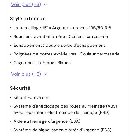
Planche de bord : Plastique noir
Voir plus (+3)
Revêtement de couvercle de console centrale :
Plastique noir
Style extérieur
Porte-gobelets : 2 déplaçables
Jantes alliage 16" « Argent » et pneus 195/50 R16
Boucliers, avant et arrière : Couleur carrosserie
Échappement : Double sortie d'échappement
Poignées de portes extérieures : Couleur carrosserie
Clignotants latéraux : Blancs
Phares avant à LED : Avec feux de jour à LED et
Voir plus (+8)
réglage automatique de la hauteur des phares
Essuie-glaces : À vitesse réglable, avec balayage
Sécurité
intermittent
Kit anti-crevaison
Feu stop arrière
Système d'antiblocage des roues au freinage (ABS)
Rétroviseurs extérieurs : Couleur carrosserie
avec répartiteur électronique de freinage (EBD)
Rétroviseurs extérieurs : Chauffants
Aide au freinage d'urgence (EBA)
Rétroviseurs extérieurs : Réglables électriquement
Système de signalisation d'arrêt d'urgence (ESS)