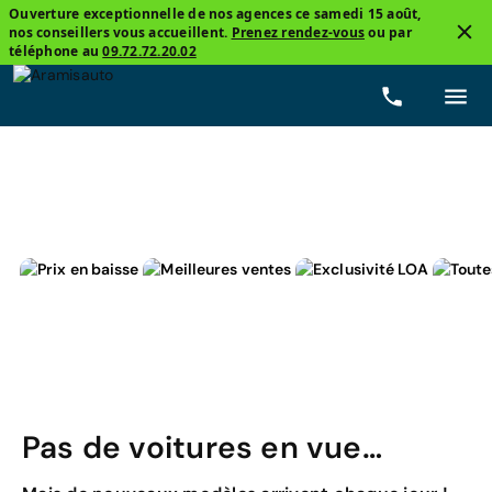
Ouverture exceptionnelle de nos agences ce samedi 15 août,
nos conseillers vous accueillent.
Prenez rendez-vous
ou par
4
téléphone au
09.72.72.20.02
Mercedes, Classe B
Business Line
Diesel
Pr
Pas de voitures en vue…