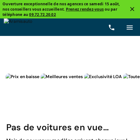
Ouverture exceptionnelle de nos agences ce samedi 15 août,
nos conseillers vous accueillent.
Prenez rendez-vous
ou par
3
téléphone au
09.72.72.20.02
Mini, Countryman
Cooper Se Classic
Prix
Carb
Pas de voitures en vue…