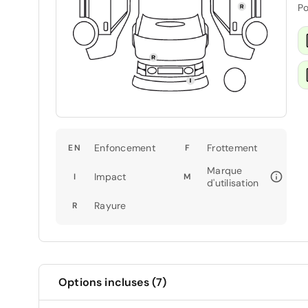
Po
Enfoncement
Frottement
EN
F
Marque
Impact
I
M
d'utilisation
Rayure
R
Options incluses (7)