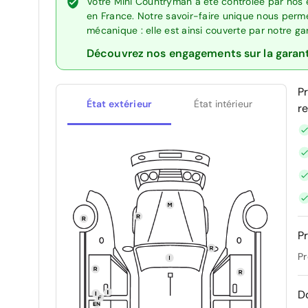
Votre Mini Countryman a été contrôlée par nos 
en France. Notre savoir-faire unique nous perme
mécanique : elle est ainsi couverte par notre g
Découvrez nos engagements sur la garan
P
État extérieur
État intérieur
r
Pr
Pr
D