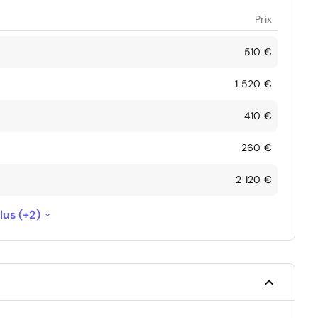
Prix
510 €
1 520 €
410 €
260 €
2 120 €
630 €
lus (+2)
990 €