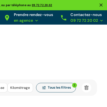
s
ou par téléphone au
09.72.72.20.02
Prendre rendez-vous
Contactez-nous
en agence
09 72 72 20 02
2
Tous les filtres
sse
Kilométrage