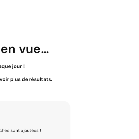
 en vue…
que jour !
oir plus de résultats.
ches sont ajoutées !