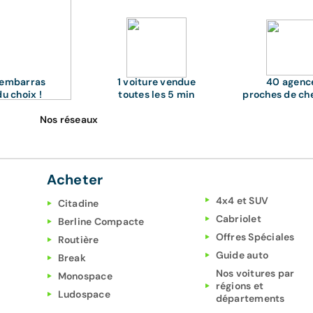
'embarras
1 voiture vendue
40 agenc
du choix !
toutes les 5 min
proches de ch
Nos réseaux
Acheter
4x4 et SUV
Citadine
Cabriolet
Berline Compacte
Offres Spéciales
Routière
Guide auto
Break
Nos voitures par
Monospace
régions et
Ludospace
départements