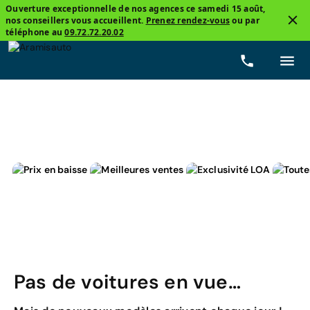
Ouverture exceptionnelle de nos agences ce samedi 15 août,
nos conseillers vous accueillent.
Prenez rendez-vous
ou par
2
téléphone au
09.72.72.20.02
Opel, Astra Electrique
Prix
Carburants
Boîtes de 
Pas de voitures en vue…