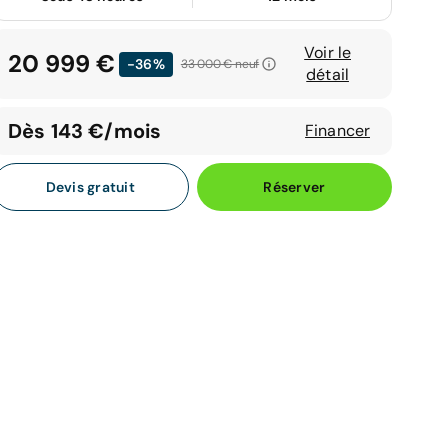
Voir le
20 999 €
-36%
33 000 €
neuf
détail
Dès 143 €/mois
Financer
Devis gratuit
Réserver