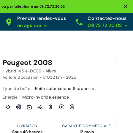
s
ou par téléphone au
09.72.72.20.02
Prendre rendez-vous
Contactez-nous
en agence
09 72 72 20 02
Peugeot 2008
Hybrid 145 e-DCS6 • Allure
Voiture d'occasion • 17 032 km • 2025
Type de boîte :
Boîte automatique 6 rapports
Energie :
Micro-hybride essence
LIVRAISON
GARANTIE COMMERCIALE
Sous 48 heures
12 mois