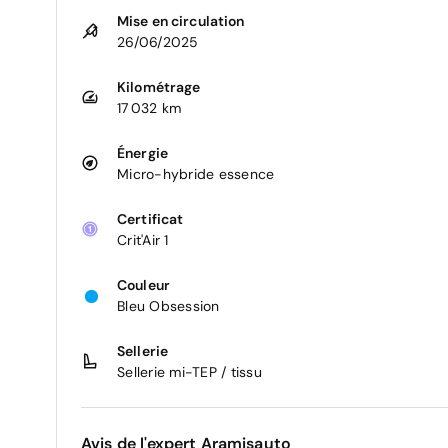
Mise en circulation
26/06/2025
Kilométrage
17 032 km
Énergie
Micro-hybride essence
Certificat
Crit'Air 1
Couleur
Bleu Obsession
Sellerie
Sellerie mi-TEP / tissu
Avis de l'expert Aramisauto