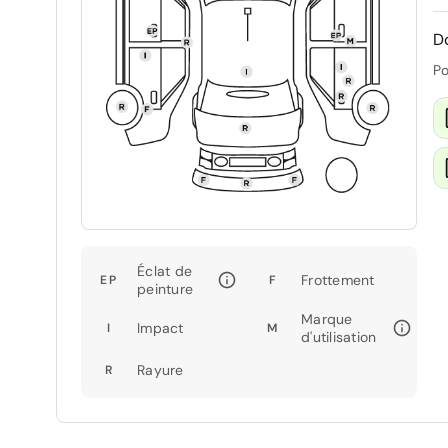
D
Po
Éclat de
Frottement
EP
F
peinture
Marque
Impact
I
M
d'utilisation
Rayure
R