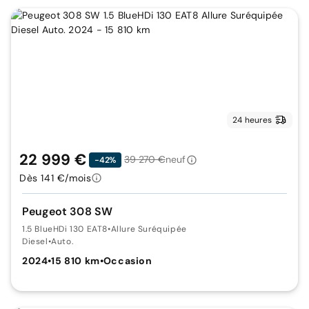
24 heures
22 999 €
39 270 €
neuf
-42%
Dès 141 €/mois
Peugeot 308 SW
1.5 BlueHDi 130 EAT8
•
Allure Suréquipée
Diesel
•
Auto.
2024
•
15 810 km
•
Occasion