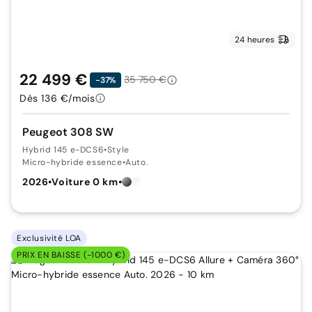
24 heures
22 499 €
35 750 €
-37%
Dès 136 €/mois
Peugeot 308 SW
Hybrid 145 e-DCS6
•
Style
Micro-hybride essence
•
Auto.
2026
•
Voiture 0 km
•
Exclusivité LOA
PRIX EN BAISSE (-1000 €)