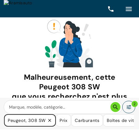
Malheureusement, cette
Peugeot 308 SW
que vous recherchez n'est plus
disponible.
2
Nous avons de nombreuses voitures qui pourraient répondre
Peugeot, 308 SW
Prix
Carburants
Boîtes de vite
à vos besoins.