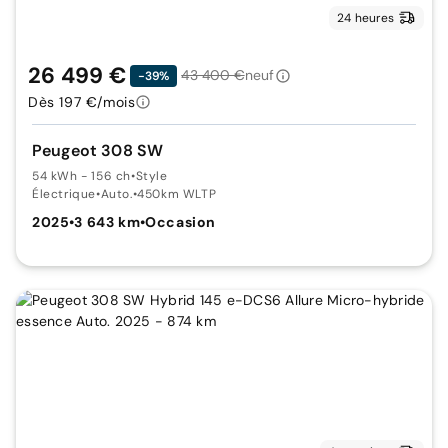
24 heures
26 499 €
43 400 €
neuf
-39%
Dès 197 €/mois
Peugeot 308 SW
54 kWh - 156 ch
•
Style
Électrique
•
Auto.
•
450km WLTP
2025
•
3 643 km
•
Occasion