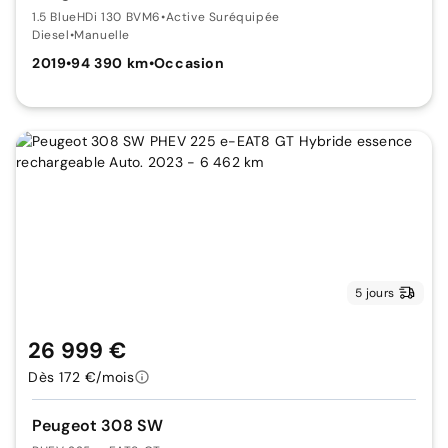
1.5 BlueHDi 130 BVM6
•
Active Suréquipée
Diesel
•
Manuelle
2019
•
94 390 km
•
Occasion
5 jours
26 999 €
Dès 172 €/mois
Peugeot 308 SW