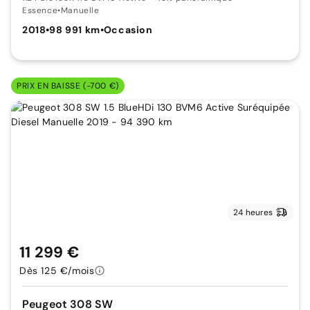
Essence
•
Manuelle
2018
•
98 991 km
•
Occasion
PRIX EN BAISSE (-700 €)
24 heures
11 299 €
Dès 125 €/mois
Peugeot 308 SW