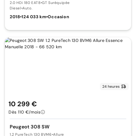
2.0 HDi 180 EAT8
•
GT Suréquipée
Diesel
•
Auto.
2018
•
124 033 km
•
Occasion
24 heures
10 299 €
Dès 110 €/mois
Peugeot 308 SW
1.2 PureTech 130 BVM6
•
Allure