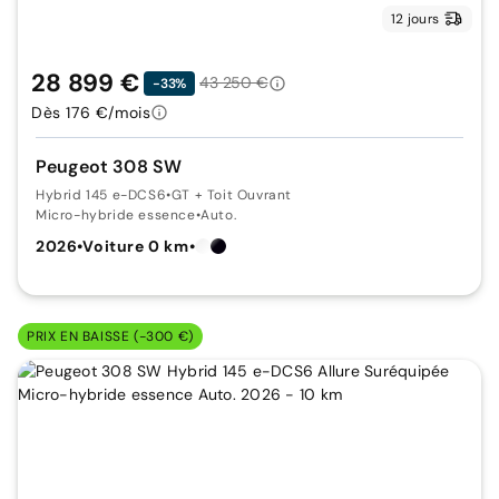
12 jours
28 899 €
43 250 €
-33%
Dès 176 €/mois
Peugeot 308 SW
Hybrid 145 e-DCS6
•
GT + Toit Ouvrant
Micro-hybride essence
•
Auto.
2026
•
Voiture 0 km
•
PRIX EN BAISSE (-300 €)