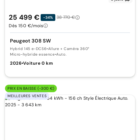
25 499 €
38 770 €
-34%
Dès 150 €/mois
Peugeot 308 SW
Hybrid 145 e-DCS6
•
Allure + Caméra 360°
Micro-hybride essence
•
Auto.
2026
•
Voiture 0 km
PRIX EN BAISSE (-300 €)
MEILLEURES VENTES