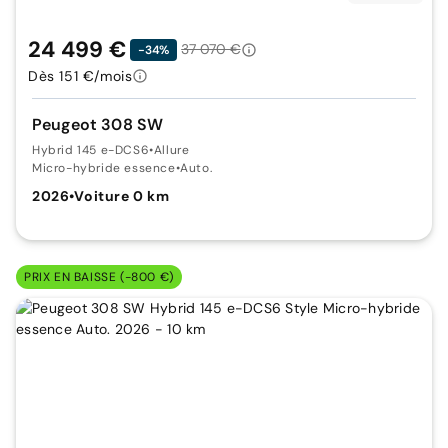
24 499 €
37 070 €
-34%
Dès 151 €/mois
Peugeot 308 SW
Hybrid 145 e-DCS6
•
Allure
Micro-hybride essence
•
Auto.
2026
•
Voiture 0 km
PRIX EN BAISSE (-800 €)