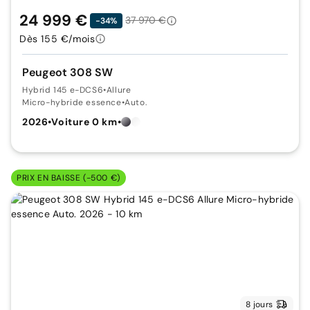
24 999 €
37 970 €
-34%
Dès 155 €/mois
Peugeot 308 SW
Hybrid 145 e-DCS6
•
Allure
Micro-hybride essence
•
Auto.
2026
•
Voiture 0 km
•
PRIX EN BAISSE (-500 €)
8 jours