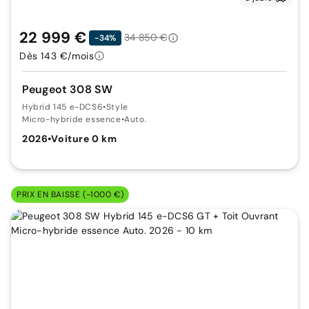
22 999 €
34 850 €
-34%
Dès 143 €/mois
Peugeot 308 SW
Hybrid 145 e-DCS6
•
Style
Micro-hybride essence
•
Auto.
2026
•
Voiture 0 km
PRIX EN BAISSE (-1000 €)