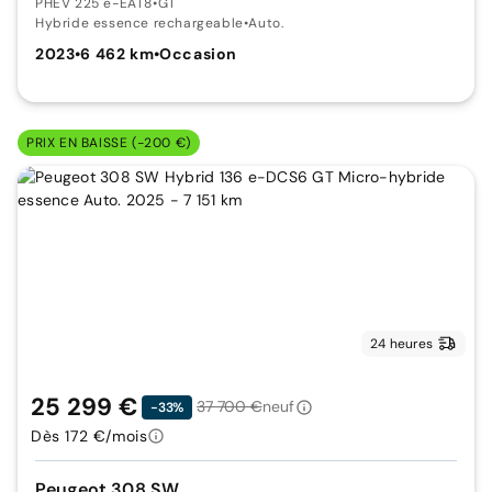
PHEV 225 e-EAT8
•
GT
Hybride essence rechargeable
•
Auto.
2023
•
6 462 km
•
Occasion
PRIX EN BAISSE (-200 €)
24 heures
25 299 €
37 700 €
neuf
-33%
Dès 172 €/mois
Peugeot 308 SW