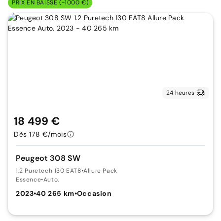
PRIX EN BAISSE (-1000 €)
24 heures
18 499 €
Dès 178 €/mois
Peugeot 308 SW
1.2 Puretech 130 EAT8
•
Allure Pack
Essence
•
Auto.
2023
•
40 265 km
•
Occasion