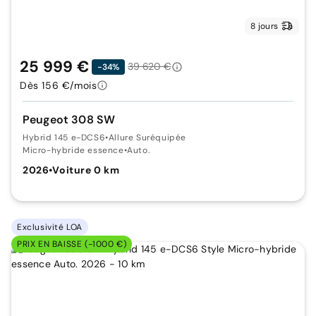
8 jours
25 999 €
39 620 €
-34%
Dès 156 €/mois
Peugeot 308 SW
Hybrid 145 e-DCS6
•
Allure Suréquipée
Micro-hybride essence
•
Auto.
2026
•
Voiture 0 km
Exclusivité LOA
PRIX EN BAISSE (-1000 €)